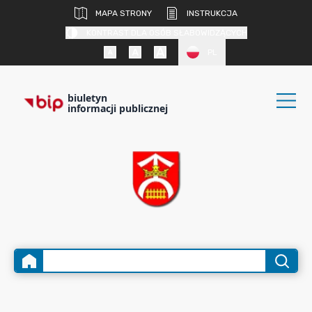
MAPA STRONY
INSTRUKCJA
KONTRAST DLA OSÓB SŁABOWIDZĄCYCH
PL
biuletyn
informacji publicznej