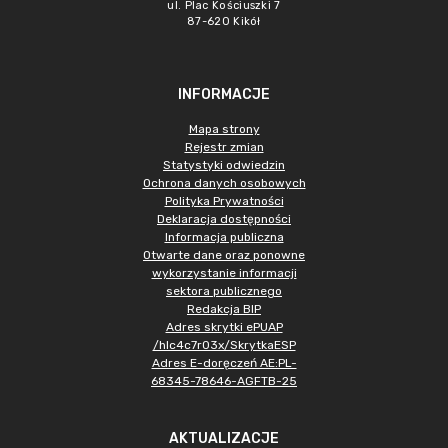
ul. Plac Kościuszki 7
87-620 Kikół
INFORMACJE
Mapa strony
Rejestr zmian
Statystyki odwiedzin
Ochrona danych osobowych
Polityka Prywatności
Deklaracja dostępności
Informacja publiczna
Otwarte dane oraz ponowne
wykorzystanie informacji
sektora publicznego
Redakcja BIP
Adres skrytki ePUAP
/hlc4c7r03x/SkrytkaESP
Adres E-doręczeń AE:PL-
68345-78646-AGFTB-25
AKTUALIZACJE