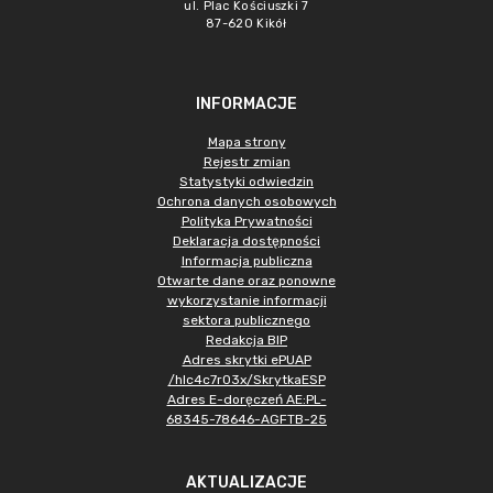
ul. Plac Kościuszki 7
87-620 Kikół
INFORMACJE
Mapa strony
Rejestr zmian
Statystyki odwiedzin
Ochrona danych osobowych
Polityka Prywatności
Deklaracja dostępności
Informacja publiczna
Otwarte dane oraz ponowne
wykorzystanie informacji
sektora publicznego
Redakcja BIP
Adres skrytki ePUAP
/hlc4c7r03x/SkrytkaESP
Adres E-doręczeń AE:PL-
68345-78646-AGFTB-25
AKTUALIZACJE