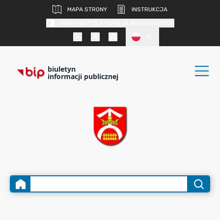
MAPA STRONY
INSTRUKCJA
KONTRAST DLA OSÓB SŁABOWIDZĄCYCH
PL
biuletyn
informacji publicznej