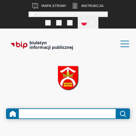
MAPA STRONY
INSTRUKCJA
KONTRAST DLA OSÓB SŁABOWIDZĄCYCH
PL
biuletyn
informacji publicznej