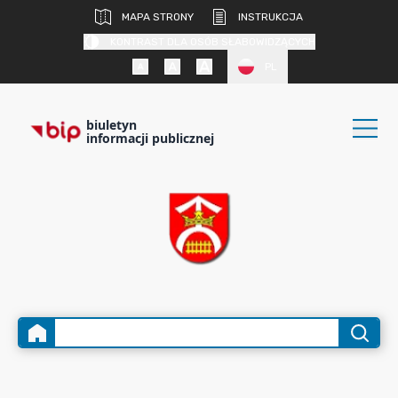
MAPA STRONY
INSTRUKCJA
KONTRAST DLA OSÓB SŁABOWIDZĄCYCH
PL
biuletyn
informacji publicznej