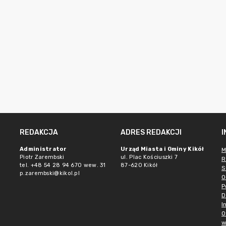
REDAKCJA
ADRES REDAKCJI
Administrator
Urząd Miasta i Gminy Kikół
M
Piotr Zarembski
ul. Plac Kościuszki 7
R
tel. +48 54 28 94 670 wew. 31
87-620 Kikół
S
p.zarembski@kikol.pl
O
P
D
I
O
w