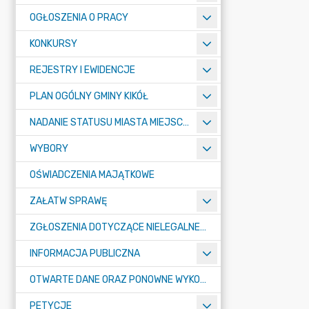
OGŁOSZENIA O PRACY
KONKURSY
REJESTRY I EWIDENCJE
PLAN OGÓLNY GMINY KIKÓŁ
NADANIE STATUSU MIASTA MIEJSCOWOŚCI KIKÓŁ
WYBORY
OŚWIADCZENIA MAJĄTKOWE
ZAŁATW SPRAWĘ
ZGŁOSZENIA DOTYCZĄCE NIELEGALNEGO SPALANIA ODPADÓW
INFORMACJA PUBLICZNA
OTWARTE DANE ORAZ PONOWNE WYKORZYSTANIE INFORMACJI SEKTORA PUBLICZNEGO
PETYCJE