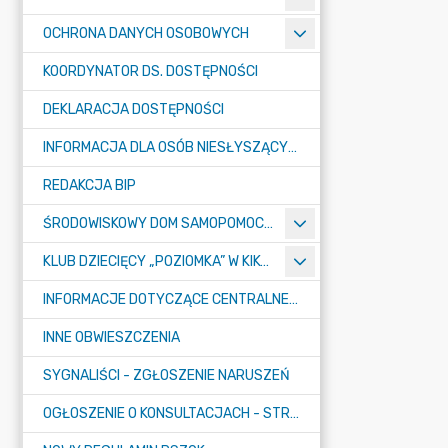
OCHRONA DANYCH OSOBOWYCH
KOORDYNATOR DS. DOSTĘPNOŚCI
DEKLARACJA DOSTĘPNOŚCI
INFORMACJA DLA OSÓB NIESŁYSZĄCYCH
REDAKCJA BIP
ŚRODOWISKOWY DOM SAMOPOMOCY "KONICZYNKA" W SUMINIE
KLUB DZIECIĘCY „POZIOMKA” W KIKOLE
INFORMACJE DOTYCZĄCE CENTRALNEGO PORTU KOMUNIKACYJNEGO
INNE OBWIESZCZENIA
SYGNALIŚCI - ZGŁOSZENIE NARUSZEŃ
OGŁOSZENIE O KONSULTACJACH - STRATEGIA