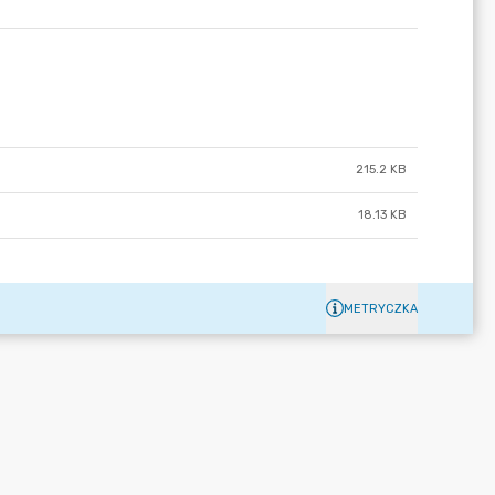
215.2 KB
18.13 KB
METRYCZKA