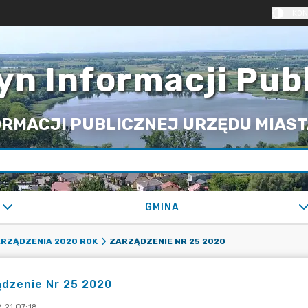
KON
yn Informacji Pub
RMACJI PUBLICZNEJ URZĘDU MIASTA
GMINA
ZARZĄDZENIE NR 25 2020
RZĄDZENIA 2020 ROK
dzenie Nr 25 2020
-21 07:18