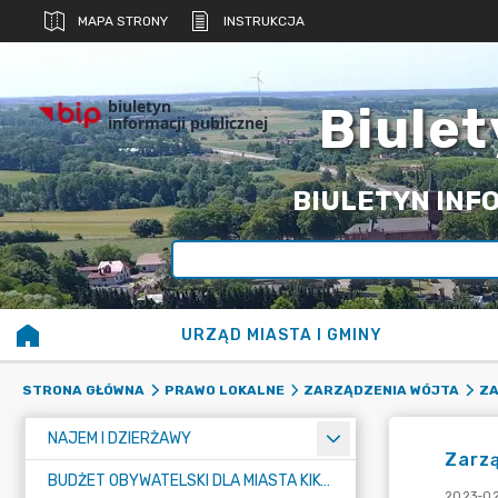
MAPA STRONY
INSTRUKCJA
biuletyn
Biulet
informacji publicznej
BIULETYN INFO
URZĄD MIASTA I GMINY
STRONA GŁÓWNA
PRAWO LOKALNE
ZARZĄDZENIA WÓJTA
ZA
NAJEM I DZIERŻAWY
Zarzą
BUDŻET OBYWATELSKI DLA MIASTA KIKÓŁ
2023-02