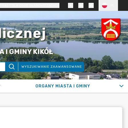
TRAST DLA OSÓB SŁABOWIDZĄCYCH
PL
licznej
 I GMINY KIKÓŁ
WYSZUKIWANIE ZAAWANSOWANE
ORGANY MIASTA I GMINY