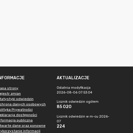
INFORMACJE
AKTUALIZACJE
Ostatnia modyfikacja
apa strony
2026-08-06 07:53:04
ejestr zmian
tatystyki odwiedzin
Licznik odwiedzin ogółem
chrona danych osobowych
85 020
olityka Prywatności
eklaracja dostępności
Licznik odwiedzin w m-cu 2026-
nformacja publiczna
07
twarte dane oraz ponowne
224
ykorzystanie informacji