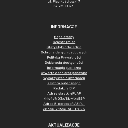
ul. Plac Kościuszki 7
87-620 Kikół
INFORMACJE
Mapa strony
Rejestr zmian
Statystyki odwiedzin
Ochrona danych osobowych
Polityka Prywatności
Deklaracja dostępności
Informacja publiczna
Otwarte dane oraz ponowne
wykorzystanie informacji
sektora publicznego
Redakcja BIP
Adres skrytki ePUAP
/hlc4c7r03x/SkrytkaESP
Adres E-doręczeń AE:PL-
68345-78646-AGFTB-25
AKTUALIZACJE