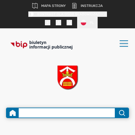
MAPA STRONY
INSTRUKCJA
KONTRAST DLA OSÓB SŁABOWIDZĄCYCH
PL
biuletyn
informacji publicznej