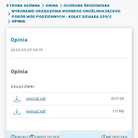
STRONA GŁÓWNA
GMINA
OCHRONA ŚRODOWISKA
WYKONANIE URZĄDZENIA WODNEGO UMOŻLIWIAJĄCEGO
POBÓR WÓD PODZIEMNYCH - KOŁAT DZIAŁKA 239/2
OPINIA
Opinia
2023-03-07 09:19
ZAŁĄCZNIKI
opinia2.odt
33.17 KB
opinia2.pdf
1.17 MB
DRUKUJ
ZAPISZ DO PDF
METRYCZKA