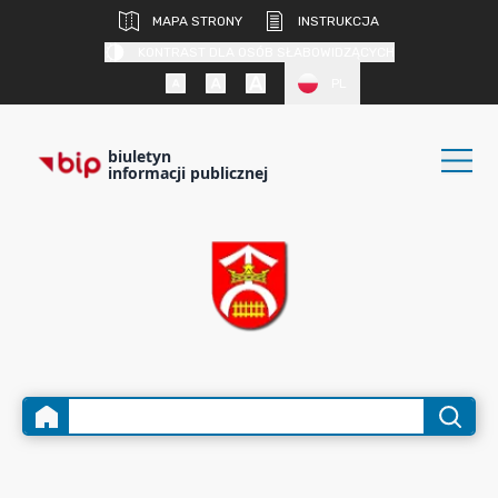
MAPA STRONY
INSTRUKCJA
KONTRAST DLA OSÓB SŁABOWIDZĄCYCH
PL
biuletyn
informacji publicznej