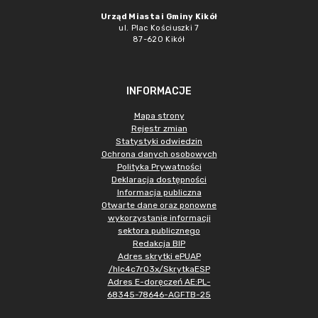
Urząd Miasta i Gminy Kikół
ul. Plac Kościuszki 7
87-620 Kikół
INFORMACJE
Mapa strony
Rejestr zmian
Statystyki odwiedzin
Ochrona danych osobowych
Polityka Prywatności
Deklaracja dostępności
Informacja publiczna
Otwarte dane oraz ponowne
wykorzystanie informacji
sektora publicznego
Redakcja BIP
Adres skrytki ePUAP
/hlc4c7r03x/SkrytkaESP
Adres E-doręczeń AE:PL-
68345-78646-AGFTB-25