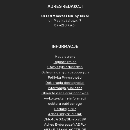
ADRES REDAKCJI
Urząd Miasta i Gminy Kikół
ul. Plac Kościuszki 7
87-620 Kikół
INFORMACJE
Mapa strony
Rejestr zmian
Statystyki odwiedzin
Ochrona danych osobowych
Polityka Prywatności
Deklaracja dostępności
Informacja publiczna
Otwarte dane oraz ponowne
wykorzystanie informacji
sektora publicznego
Redakcja BIP
Adres skrytki ePUAP
/hlc4c7r03x/SkrytkaESP
Adres E-doręczeń AE:PL-
68345-78646-AGFTB-25