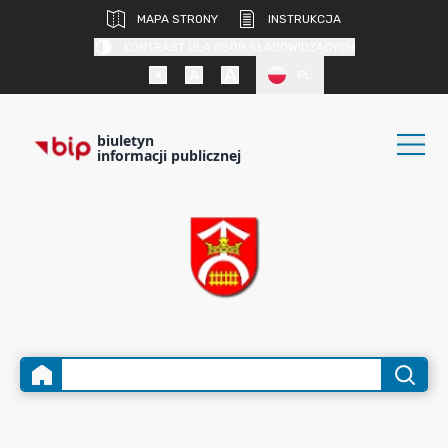
MAPA STRONY
INSTRUKCJA
KONTRAST DLA OSÓB SŁABOWIDZĄCYCH
PL
biuletyn
informacji publicznej