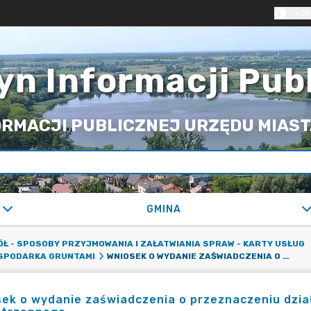
KON
yn Informacji Pub
RMACJI PUBLICZNEJ URZĘDU MIASTA
GMINA
KÓŁ - SPOSOBY PRZYJMOWANIA I ZAŁATWIANIA SPRAW - KARTY USŁUG
WNIOSEK O WYDANIE ZAŚWIADCZENIA O PRZEZNACZENIU DZIAŁKI W PLANIE ZAGOSPODAROWANIA PRZESTRZENNEGO.
OSPODARKA GRUNTAMI
ek o wydanie zaświadczenia o przeznaczeniu dzia