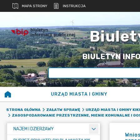
MAPA STRONY
INSTRUKCJA
biuletyn
Biulet
informacji publicznej
BIULETYN INFO
URZĄD MIASTA I GMINY
STRONA GŁÓWNA
ZAŁATW SPRAWĘ
URZĄD MIASTA I GMINY KI
ZAGOSPODAROWANIE PRZESTRZENNE, MIENIE KOMUNALNE I G
NAJEM I DZIERŻAWY
Wnios