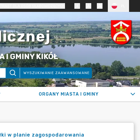
TRAST DLA OSÓB SŁABOWIDZĄCYCH
PL
licznej
 I GMINY KIKÓŁ
WYSZUKIWANIE ZAAWANSOWANE
ORGANY MIASTA I GMINY
łki w planie zagospodarowania