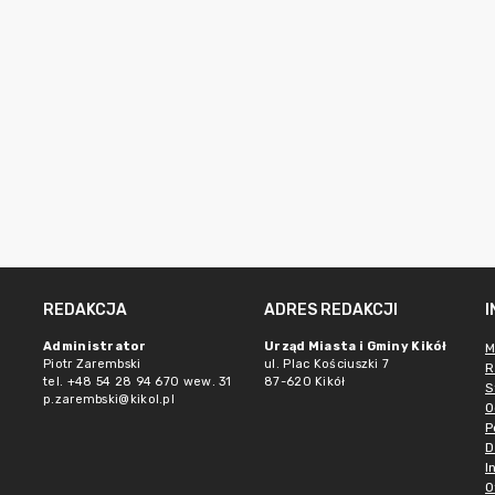
REDAKCJA
ADRES REDAKCJI
Administrator
Urząd Miasta i Gminy Kikół
M
Piotr Zarembski
ul. Plac Kościuszki 7
R
tel. +48 54 28 94 670 wew. 31
87-620 Kikół
S
p.zarembski@kikol.pl
O
P
D
I
O