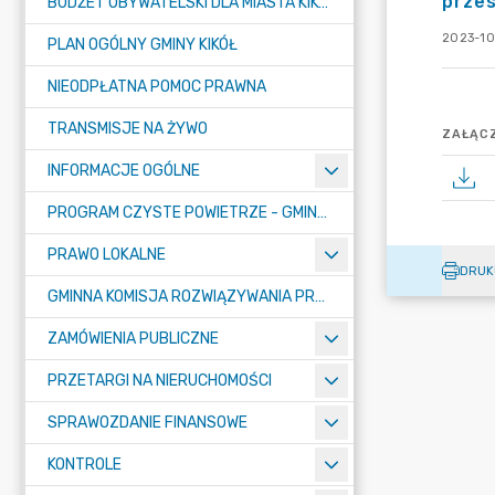
prze
BUDŻET OBYWATELSKI DLA MIASTA KIKÓŁ
2023-10
PLAN OGÓLNY GMINY KIKÓŁ
NIEODPŁATNA POMOC PRAWNA
TRANSMISJE NA ŻYWO
ZAŁĄCZ
INFORMACJE OGÓLNE
PROGRAM CZYSTE POWIETRZE - GMINA KIKÓŁ
PRAWO LOKALNE
DRUK
GMINNA KOMISJA ROZWIĄZYWANIA PROBLEMÓW ALKOHOLOWYCH
ZAMÓWIENIA PUBLICZNE
PRZETARGI NA NIERUCHOMOŚCI
SPRAWOZDANIE FINANSOWE
KONTROLE