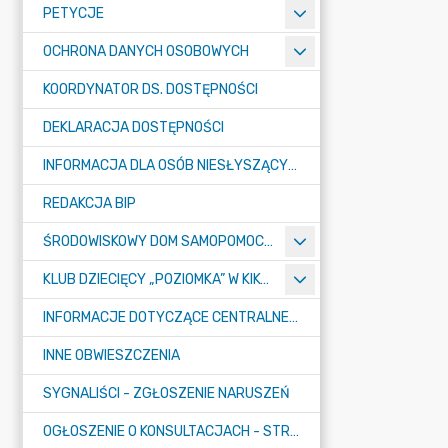
PETYCJE
OCHRONA DANYCH OSOBOWYCH
KOORDYNATOR DS. DOSTĘPNOŚCI
DEKLARACJA DOSTĘPNOŚCI
INFORMACJA DLA OSÓB NIESŁYSZĄCYCH
REDAKCJA BIP
ŚRODOWISKOWY DOM SAMOPOMOCY "KONICZYNKA" W SUMINIE
KLUB DZIECIĘCY „POZIOMKA” W KIKOLE
INFORMACJE DOTYCZĄCE CENTRALNEGO PORTU KOMUNIKACYJNEGO
INNE OBWIESZCZENIA
SYGNALIŚCI - ZGŁOSZENIE NARUSZEŃ
OGŁOSZENIE O KONSULTACJACH - STRATEGIA