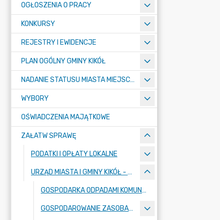
OGŁOSZENIA O PRACY
KONKURSY
REJESTRY I EWIDENCJE
PLAN OGÓLNY GMINY KIKÓŁ
NADANIE STATUSU MIASTA MIEJSCOWOŚCI KIKÓŁ
WYBORY
OŚWIADCZENIA MAJĄTKOWE
ZAŁATW SPRAWĘ
PODATKI I OPŁATY LOKALNE
URZĄD MIASTA I GMINY KIKÓŁ - SPOSOBY PRZYJMOWANIA I ZAŁATWIANIA SPRAW - KARTY USŁUG
GOSPODARKA ODPADAMI KOMUNALNYMI
GOSPODAROWANIE ZASOBAMI WODNYMI