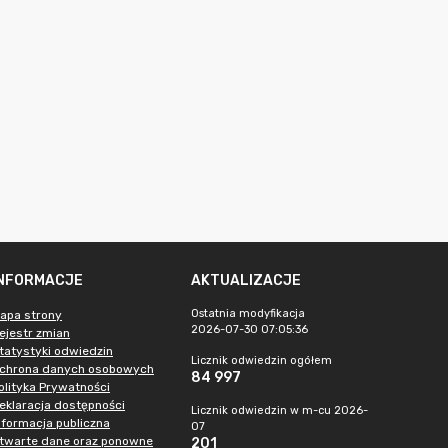
INFORMACJE
AKTUALIZACJE
Ostatnia modyfikacja
apa strony
2026-07-30 07:05:36
ejestr zmian
tatystyki odwiedzin
Licznik odwiedzin ogółem
chrona danych osobowych
84 997
olityka Prywatności
eklaracja dostępności
Licznik odwiedzin w m-cu 2026-
nformacja publiczna
07
twarte dane oraz ponowne
201