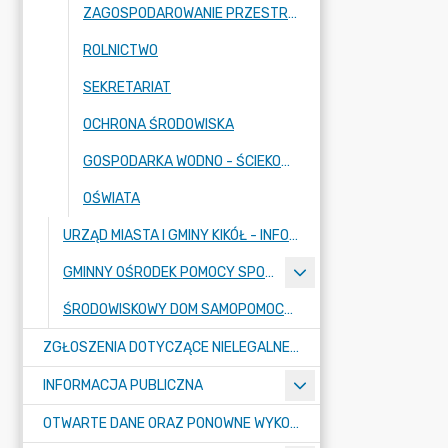
ZAGOSPODAROWANIE PRZESTRZENNE, MIENIE KOMUNALNE I GOSPODARKA GRUNTAMI
ROLNICTWO
SEKRETARIAT
OCHRONA ŚRODOWISKA
GOSPODARKA WODNO - ŚCIEKOWA I INFRASTRUKTURA DROGOWA.
OŚWIATA
URZĄD MIASTA I GMINY KIKÓŁ - INFORMACJA NT. USŁUG ELEKTRONICZNYCH REALIZOWANYCH Z WYKORZYSTANIEM PLATFORMY EPUAP
GMINNY OŚRODEK POMOCY SPOŁECZNEJ W KIKOLE - SPOSOBY PRZYJMOWANIA I ZAŁATWIANIA SPRAW - KARTY USŁUG
ŚRODOWISKOWY DOM SAMOPOMOCY " KONICZYNKA" W SUMINIE -SPOSOBY PRZYJMOWANIA I ZAŁATWIANIA SPRAW - KARTY USŁUG
ZGŁOSZENIA DOTYCZĄCE NIELEGALNEGO SPALANIA ODPADÓW
INFORMACJA PUBLICZNA
OTWARTE DANE ORAZ PONOWNE WYKORZYSTANIE INFORMACJI SEKTORA PUBLICZNEGO