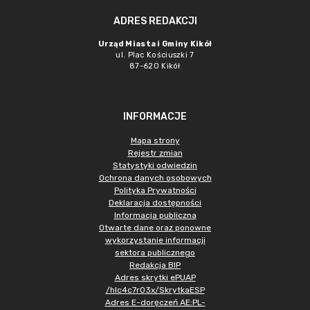
ADRES REDAKCJI
Urząd Miasta i Gminy Kikół
ul. Plac Kościuszki 7
87-620 Kikół
INFORMACJE
Mapa strony
Rejestr zmian
Statystyki odwiedzin
Ochrona danych osobowych
Polityka Prywatności
Deklaracja dostępności
Informacja publiczna
Otwarte dane oraz ponowne
wykorzystanie informacji
sektora publicznego
Redakcja BIP
Adres skrytki ePUAP
/hlc4c7r03x/SkrytkaESP
Adres E-doręczeń AE:PL-