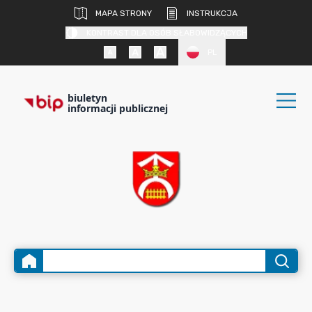
MAPA STRONY
INSTRUKCJA
KONTRAST DLA OSÓB SŁABOWIDZĄCYCH
PL
biuletyn
informacji publicznej