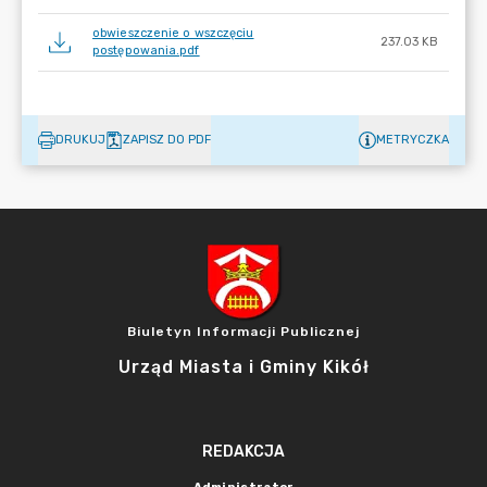
obwieszczenie o wszczęciu
237.03 KB
postępowania.pdf
DRUKUJ
ZAPISZ DO PDF
METRYCZKA
Biuletyn Informacji Publicznej
Urząd Miasta i Gminy Kikół
REDAKCJA