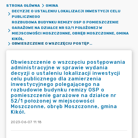
STRONA GŁÓWNA
GMINA
DECYZJE O USTALENIU LOKALIZACJI INWESTYCJI CELU
PUBLICZNEGO
ROZBUDOWA BUDYNKU REMIZY OSP O POMIESZCZENIE
GARAŻOWE NA DZIAŁCE NR 52/1 POŁOŻONEJ W
MIEJSCOWOŚCI MOSZCZONNE, OBRĘB MOSZCZONNE, GMINA
KIKÓŁ.
OBWIESZCZENIE O WSZCZĘCIU POSTĘPOWANIA ADMINISTRACYJNE W SPRAWIE WYDANIA DECYZJI O USTALENIU LOKALIZACJI INWESTYCJI CELU PUBLICZNEGO DLA ZAMIERZENIA INWESTYCYJNEGO POLEGAJĄCEGO NA ROZBUDOWIE BUDYNKU REMIZY OSP O POMIESZCZENIE GARAŻOWE NA DZIAŁCE NR 52/1 POŁOŻONEJ W MIEJSCOWOŚCI MOSZCZONNE, OBRĘB MOSZCZONNE, GMINA KIKÓŁ.
Obwieszczenie o wszczęciu postępowania
administracyjne w sprawie wydania
decyzji o ustaleniu lokalizacji inwestycji
celu publicznego dla zamierzenia
inwestycyjnego polegającego na
rozbudowie budynku remizy OSP o
pomieszczenie garażowe na działce nr
52/1 położonej w miejscowości
Moszczonne, obręb Moszczonne, gmina
Kikół.
2023-06-07 11:18