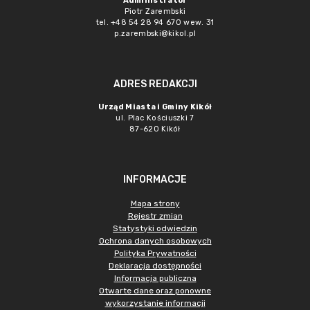
Administrator
Piotr Zarembski
tel. +48 54 28 94 670 wew. 31
p.zarembski@kikol.pl
ADRES REDAKCJI
Urząd Miasta i Gminy Kikół
ul. Plac Kościuszki 7
87-620 Kikół
INFORMACJE
Mapa strony
Rejestr zmian
Statystyki odwiedzin
Ochrona danych osobowych
Polityka Prywatności
Deklaracja dostępności
Informacja publiczna
Otwarte dane oraz ponowne
wykorzystanie informacji