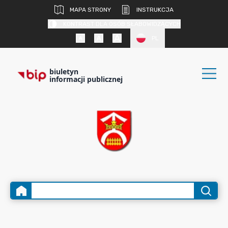
MAPA STRONY
INSTRUKCJA
KONTRAST DLA OSÓB SŁABOWIDZĄCYCH
PL
biuletyn
informacji publicznej