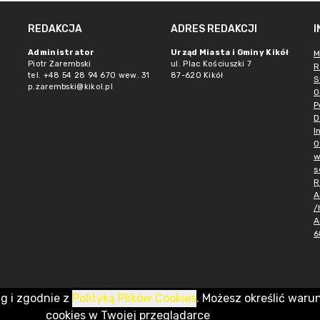
REDAKCJA
ADRES REDAKCJI
Administrator
Urząd Miasta i Gminy Kikół
M
Piotr Zarembski
ul. Plac Kościuszki 7
R
tel. +48 54 28 94 670 wew. 31
87-620 Kikół
S
p.zarembski@kikol.pl
O
P
D
I
O
w
s
R
A
/
A
6
ug i zgodnie z
Polityką Plików Cookies
. Możesz określić waru
cookies w Twojej przeglądarce