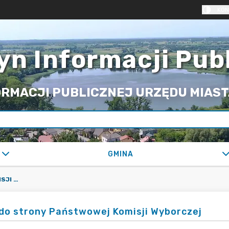
KON
yn Informacji Pub
RMACJI PUBLICZNEJ URZĘDU MIASTA
GMINA
LINK DO STRONY PAŃSTWOWEJ KOMISJI WYBORCZEJ
 do strony Państwowej Komisji Wyborczej