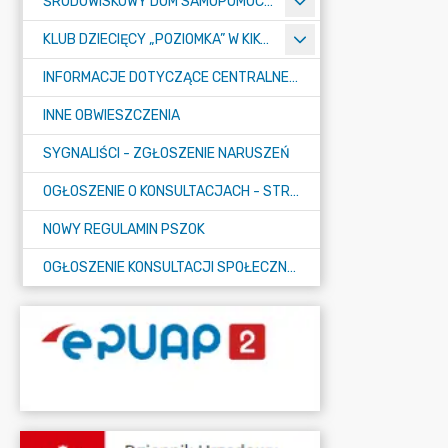
ŚRODOWISKOWY DOM SAMOPOMOCY "KONICZYNKA" W SUMINIE
KLUB DZIECIĘCY „POZIOMKA” W KIKOLE
INFORMACJE DOTYCZĄCE CENTRALNEGO PORTU KOMUNIKACYJNEGO
INNE OBWIESZCZENIA
SYGNALIŚCI - ZGŁOSZENIE NARUSZEŃ
OGŁOSZENIE O KONSULTACJACH - STRATEGIA
NOWY REGULAMIN PSZOK
OGŁOSZENIE KONSULTACJI SPOŁECZNYCH