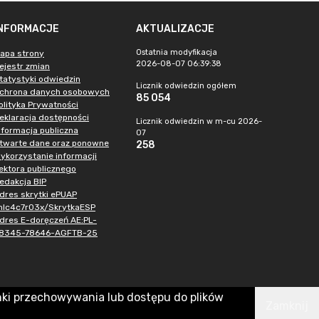
INFORMACJE
AKTUALIZACJE
Ostatnia modyfikacja
apa strony
2026-08-07 06:39:38
ejestr zmian
tatystyki odwiedzin
Licznik odwiedzin ogółem
chrona danych osobowych
85 054
olityka Prywatności
eklaracja dostępności
Licznik odwiedzin w m-cu 2026-
nformacja publiczna
07
twarte dane oraz ponowne
258
ykorzystanie informacji
ektora publicznego
edakcja BIP
dres skrytki ePUAP
hlc4c7r03x/SkrytkaESP
dres E-doręczeń AE:PL-
8345-78646-AGFTB-25
nki przechowywania lub dostępu do plików
Zamknij