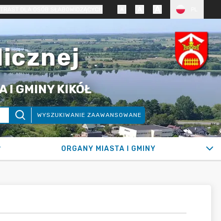
TRAST DLA OSÓB SŁABOWIDZĄCYCH
PL
licznej
 I GMINY KIKÓŁ
WYSZUKIWANIE ZAAWANSOWANE
ORGANY MIASTA I GMINY