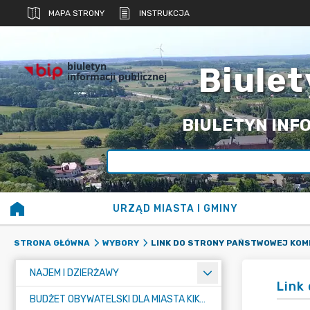
MAPA STRONY
INSTRUKCJA
biuletyn
Biulet
informacji publicznej
BIULETYN INFO
URZĄD MIASTA I GMINY
STRONA GŁÓWNA
WYBORY
NAJEM I DZIERŻAWY
Link
BUDŻET OBYWATELSKI DLA MIASTA KIKÓŁ