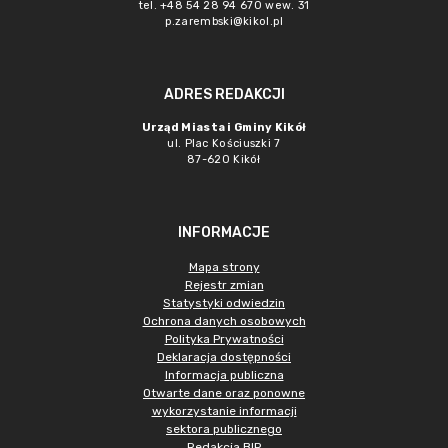
tel. +48 54 28 94 670 wew. 31
p.zarembski@kikol.pl
ADRES REDAKCJI
Urząd Miasta i Gminy Kikół
ul. Plac Kościuszki 7
87-620 Kikół
INFORMACJE
Mapa strony
Rejestr zmian
Statystyki odwiedzin
Ochrona danych osobowych
Polityka Prywatności
Deklaracja dostępności
Informacja publiczna
Otwarte dane oraz ponowne
wykorzystanie informacji
sektora publicznego
Redakcja BIP