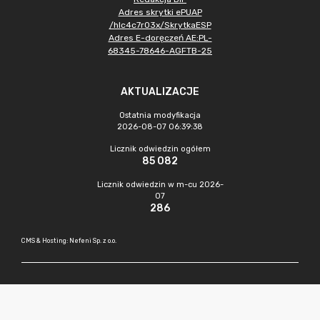
Adres skrytki ePUAP
/hlc4c7r03x/SkrytkaESP
Adres E-doręczeń AE:PL-
68345-78646-AGFTB-25
AKTUALIZACJE
Ostatnia modyfikacja
2026-08-07 06:39:38
Licznik odwiedzin ogółem
85 082
Licznik odwiedzin w m-cu 2026-
07
286
CMS & Hosting: Nefeni Sp. z o.o.