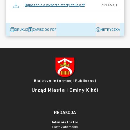
Ogłoszenie o wyborze oferty-folie.pdf
321.46 KB
DRUKUJ
ZAPISZ DO PDF
METRYCZKA
Biuletyn Informacji Publicznej
Urząd Miasta i Gminy Kikół
REDAKCJA
Administrator
Piotr Zarembski