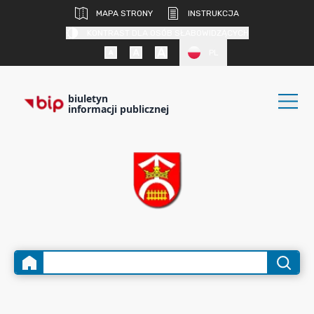
MAPA STRONY
INSTRUKCJA
KONTRAST DLA OSÓB SŁABOWIDZĄCYCH
PL
biuletyn
informacji publicznej