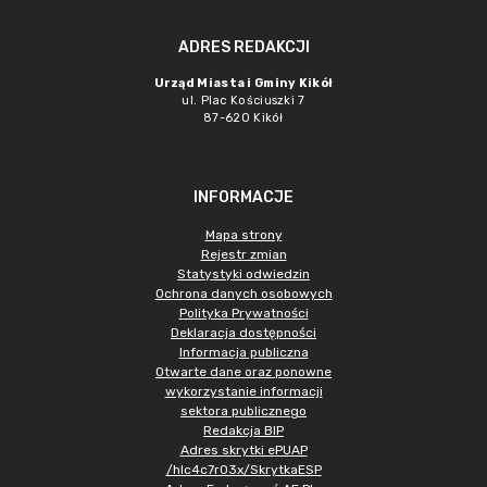
ADRES REDAKCJI
Urząd Miasta i Gminy Kikół
ul. Plac Kościuszki 7
87-620 Kikół
INFORMACJE
Mapa strony
Rejestr zmian
Statystyki odwiedzin
Ochrona danych osobowych
Polityka Prywatności
Deklaracja dostępności
Informacja publiczna
Otwarte dane oraz ponowne
wykorzystanie informacji
sektora publicznego
Redakcja BIP
Adres skrytki ePUAP
/hlc4c7r03x/SkrytkaESP