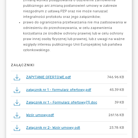
ZAŁĄCZNIKI
ZAPYTANIE OFERTOWE.pdf
746.96 KB
załącznik nr 1 - formularz ofertowy.pdf
45.39 KB
Załącznik nr 1 - Formularz ofertowy(1).doc
39 KB
Wzór umowy.pdf
261.16 KB
Załącznik nr 2- Wzór umowy.odt
23.78 KB