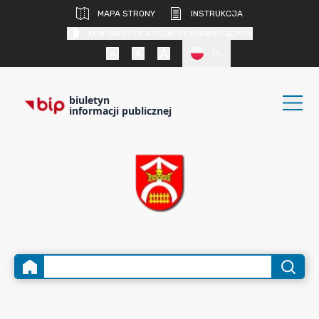
MAPA STRONY
INSTRUKCJA
KONTRAST DLA OSÓB SŁABOWIDZĄCYCH
PL
biuletyn
informacji publicznej