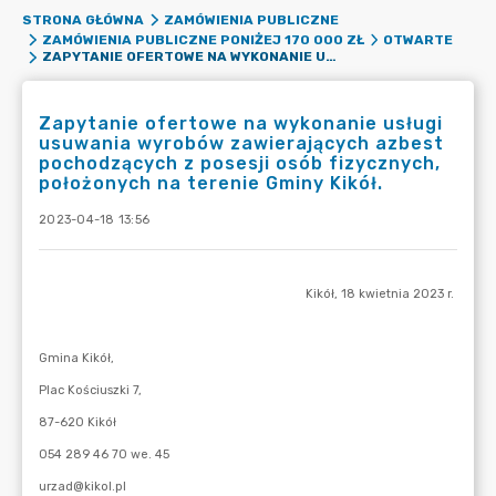
STRONA GŁÓWNA
ZAMÓWIENIA PUBLICZNE
ZAMÓWIENIA PUBLICZNE PONIŻEJ 170 000 ZŁ
OTWARTE
ZAPYTANIE OFERTOWE NA WYKONANIE USŁUGI USUWANIA WYROBÓW ZAWIERAJĄCYCH AZBEST POCHODZĄCYCH Z POSESJI OSÓB FIZYCZNYCH, POŁOŻONYCH NA TERENIE GMINY KIKÓŁ.
Zapytanie ofertowe na wykonanie usługi
usuwania wyrobów zawierających azbest
pochodzących z posesji osób fizycznych,
położonych na terenie Gminy Kikół.
2023-04-18 13:56