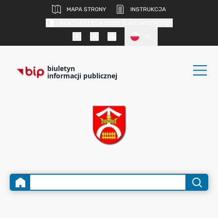
MAPA STRONY
INSTRUKCJA
KONTRAST DLA OSÓB SŁABOWIDZĄCYCH
PL
biuletyn
informacji publicznej