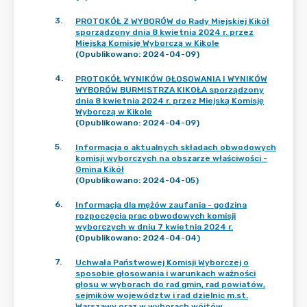
3
.
PROTOKÓŁ Z WYBORÓW do Rady Miejskiej Kikół
sporządzony dnia 8 kwietnia 2024 r. przez
Miejską Komisję Wyborczą w Kikole
(Opublikowano: 2024-04-09)
4
.
PROTOKÓŁ WYNIKÓW GŁOSOWANIA I WYNIKÓW
WYBORÓW BURMISTRZA KIKOŁA sporządzony
dnia 8 kwietnia 2024 r. przez Miejską Komisję
Wyborczą w Kikole
(Opublikowano: 2024-04-09)
5
.
Informacja o aktualnych składach obwodowych
komisji wyborczych na obszarze właściwości -
Gmina Kikół
(Opublikowano: 2024-04-05)
6
.
Informacja dla mężów zaufania - godzina
rozpoczęcia prac obwodowych komisji
wyborczych w dniu 7 kwietnia 2024 r.
(Opublikowano: 2024-04-04)
7
.
Uchwała Państwowej Komisji Wyborczej o
sposobie głosowania i warunkach ważności
głosu w wyborach do rad gmin, rad powiatów,
sejmików województw i rad dzielnic m.st.
Warszawy oraz w wyborach wójtów,