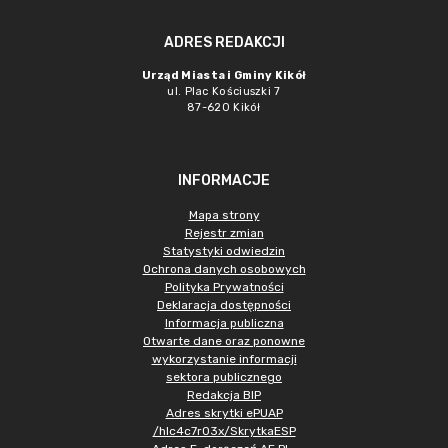
ADRES REDAKCJI
Urząd Miasta i Gminy Kikół
ul. Plac Kościuszki 7
87-620 Kikół
INFORMACJE
Mapa strony
Rejestr zmian
Statystyki odwiedzin
Ochrona danych osobowych
Polityka Prywatności
Deklaracja dostępności
Informacja publiczna
Otwarte dane oraz ponowne
wykorzystanie informacji
sektora publicznego
Redakcja BIP
Adres skrytki ePUAP
/hlc4c7r03x/SkrytkaESP