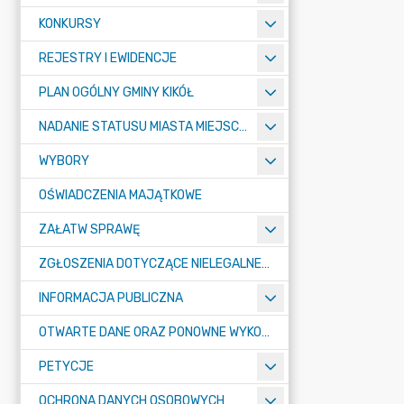
KONKURSY
REJESTRY I EWIDENCJE
PLAN OGÓLNY GMINY KIKÓŁ
NADANIE STATUSU MIASTA MIEJSCOWOŚCI KIKÓŁ
WYBORY
OŚWIADCZENIA MAJĄTKOWE
ZAŁATW SPRAWĘ
ZGŁOSZENIA DOTYCZĄCE NIELEGALNEGO SPALANIA ODPADÓW
INFORMACJA PUBLICZNA
OTWARTE DANE ORAZ PONOWNE WYKORZYSTANIE INFORMACJI SEKTORA PUBLICZNEGO
PETYCJE
OCHRONA DANYCH OSOBOWYCH