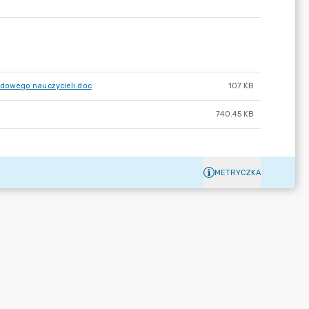
odowego nauczycieli.doc
107 KB
740.45 KB
METRYCZKA