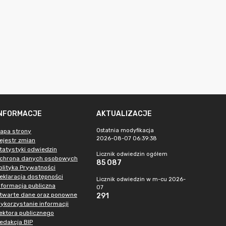
INFORMACJE
AKTUALIZACJE
Ostatnia modyfikacja
apa strony
2026-08-07 06:39:38
ejestr zmian
tatystyki odwiedzin
Licznik odwiedzin ogółem
chrona danych osobowych
85 087
olityka Prywatności
eklaracja dostępności
Licznik odwiedzin w m-cu 2026-
nformacja publiczna
07
twarte dane oraz ponowne
291
ykorzystanie informacji
ektora publicznego
edakcja BIP