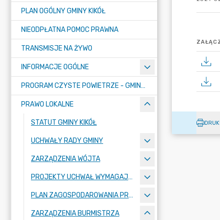
PLAN OGÓLNY GMINY KIKÓŁ
NIEODPŁATNA POMOC PRAWNA
ZAŁĄCZ
TRANSMISJE NA ŻYWO
INFORMACJE OGÓLNE
PROGRAM CZYSTE POWIETRZE - GMINA KIKÓŁ
PRAWO LOKALNE
STATUT GMINY KIKÓŁ
DRUK
UCHWAŁY RADY GMINY
ZARZĄDZENIA WÓJTA
PROJEKTY UCHWAŁ WYMAGAJĄCE KONSULTACJI
PLAN ZAGOSPODAROWANIA PRZESTRZENNEGO
ZARZĄDZENIA BURMISTRZA