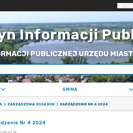
KON
yn Informacji Pub
RMACJI PUBLICZNEJ URZĘDU MIASTA
GMINA
ZARZĄDZENIE NR 4 2024
A
ZARZĄDZENIA 2024 ROK
ądzenie Nr 4 2024
-05 07:16