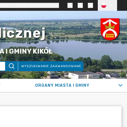
TRAST DLA OSÓB SŁABOWIDZĄCYCH
PL
licznej
 I GMINY KIKÓŁ
WYSZUKIWANIE ZAAWANSOWANE
ORGANY MIASTA I GMINY