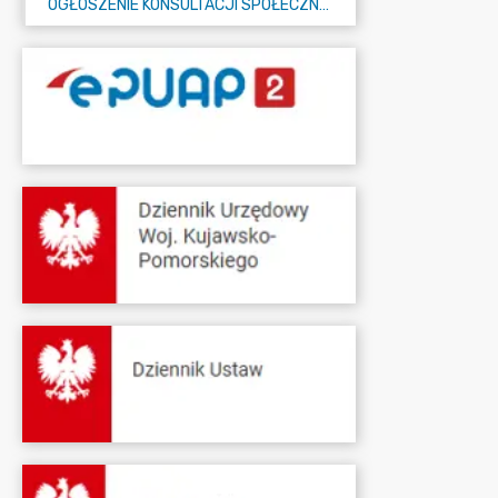
OGŁOSZENIE KONSULTACJI SPOŁECZNYCH