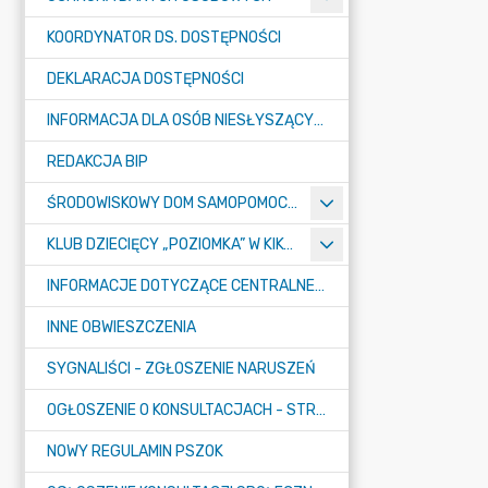
KOORDYNATOR DS. DOSTĘPNOŚCI
DEKLARACJA DOSTĘPNOŚCI
INFORMACJA DLA OSÓB NIESŁYSZĄCYCH
REDAKCJA BIP
ŚRODOWISKOWY DOM SAMOPOMOCY "KONICZYNKA" W SUMINIE
KLUB DZIECIĘCY „POZIOMKA” W KIKOLE
INFORMACJE DOTYCZĄCE CENTRALNEGO PORTU KOMUNIKACYJNEGO
INNE OBWIESZCZENIA
SYGNALIŚCI - ZGŁOSZENIE NARUSZEŃ
OGŁOSZENIE O KONSULTACJACH - STRATEGIA
NOWY REGULAMIN PSZOK