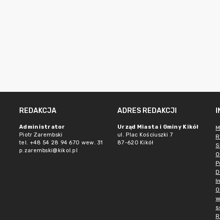
REDAKCJA
ADRES REDAKCJI
Administrator
Urząd Miasta i Gminy Kikół
M
Piotr Zarembski
ul. Plac Kościuszki 7
R
tel. +48 54 28 94 670 wew. 31
87-620 Kikół
S
p.zarembski@kikol.pl
O
P
D
I
O
w
s
R