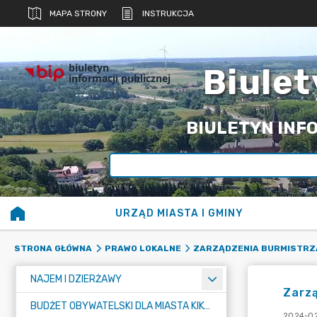
MAPA STRONY
INSTRUKCJA
biuletyn
Biulet
informacji publicznej
BIULETYN INFO
URZĄD MIASTA I GMINY
STRONA GŁÓWNA
PRAWO LOKALNE
ZARZĄDZENIA BURMISTRZ
NAJEM I DZIERŻAWY
Zarz
BUDŻET OBYWATELSKI DLA MIASTA KIKÓŁ
2024-02