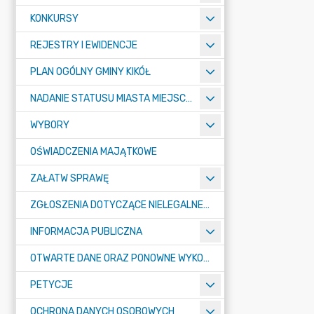
KONKURSY
REJESTRY I EWIDENCJE
PLAN OGÓLNY GMINY KIKÓŁ
NADANIE STATUSU MIASTA MIEJSCOWOŚCI KIKÓŁ
WYBORY
OŚWIADCZENIA MAJĄTKOWE
ZAŁATW SPRAWĘ
ZGŁOSZENIA DOTYCZĄCE NIELEGALNEGO SPALANIA ODPADÓW
INFORMACJA PUBLICZNA
OTWARTE DANE ORAZ PONOWNE WYKORZYSTANIE INFORMACJI SEKTORA PUBLICZNEGO
PETYCJE
OCHRONA DANYCH OSOBOWYCH