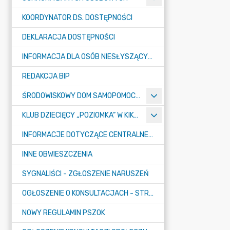
KOORDYNATOR DS. DOSTĘPNOŚCI
DEKLARACJA DOSTĘPNOŚCI
INFORMACJA DLA OSÓB NIESŁYSZĄCYCH
REDAKCJA BIP
ŚRODOWISKOWY DOM SAMOPOMOCY "KONICZYNKA" W SUMINIE
KLUB DZIECIĘCY „POZIOMKA” W KIKOLE
INFORMACJE DOTYCZĄCE CENTRALNEGO PORTU KOMUNIKACYJNEGO
INNE OBWIESZCZENIA
SYGNALIŚCI - ZGŁOSZENIE NARUSZEŃ
OGŁOSZENIE O KONSULTACJACH - STRATEGIA
NOWY REGULAMIN PSZOK