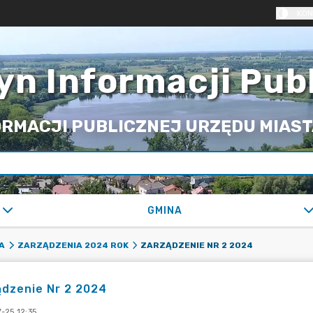
KON
yn Informacji Pub
RMACJI PUBLICZNEJ URZĘDU MIASTA
GMINA
ZARZĄDZENIE NR 2 2024
A
ZARZĄDZENIA 2024 ROK
dzenie Nr 2 2024
-25 12:35