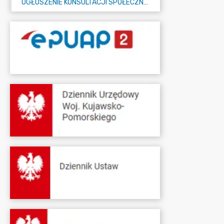
OGŁOSZENIE KONSULTACJI SPOŁECZNYCH