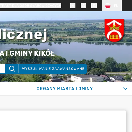
TRAST DLA OSÓB SŁABOWIDZĄCYCH
PL
licznej
 I GMINY KIKÓŁ
WYSZUKIWANIE ZAAWANSOWANE
ORGANY MIASTA I GMINY