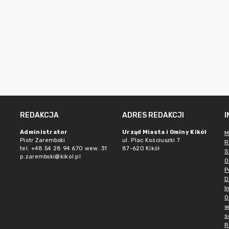
REDAKCJA
ADRES REDAKCJI
Administrator
Urząd Miasta i Gminy Kikół
M
Piotr Zarembski
ul. Plac Kościuszki 7
R
tel. +48 54 28 94 670 wew. 31
87-620 Kikół
S
p.zarembski@kikol.pl
O
P
D
I
O
w
s
R