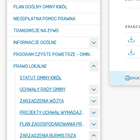
PLAN OGÓLNY GMINY KIKÓŁ
NIEODPŁATNA POMOC PRAWNA
ZAŁĄCZ
TRANSMISJE NA ŻYWO
INFORMACJE OGÓLNE
PROGRAM CZYSTE POWIETRZE - GMINA KIKÓŁ
PRAWO LOKALNE
STATUT GMINY KIKÓŁ
DRUK
UCHWAŁY RADY GMINY
ZARZĄDZENIA WÓJTA
PROJEKTY UCHWAŁ WYMAGAJĄCE KONSULTACJI
PLAN ZAGOSPODAROWANIA PRZESTRZENNEGO
ZARZĄDZENIA BURMISTRZA