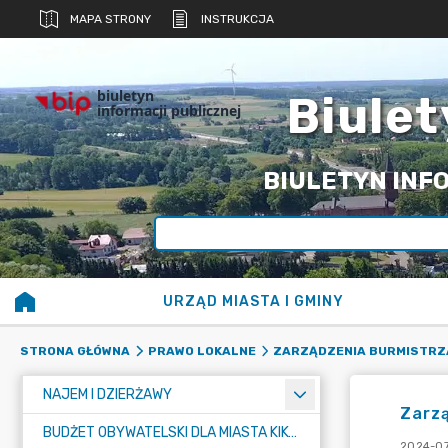
MAPA STRONY
INSTRUKCJA
biuletyn
Biulet
informacji publicznej
BIULETYN INFO
URZĄD MIASTA I GMINY
STRONA GŁÓWNA
PRAWO LOKALNE
ZARZĄDZENIA BURMISTRZ
NAJEM I DZIERŻAWY
Zarzą
BUDŻET OBYWATELSKI DLA MIASTA KIKÓŁ
2024-07