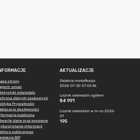
INFORMACJE
AKTUALIZACJE
Ostatnia modyfikacja
apa strony
2026-07-30 07:05:36
ejestr zmian
tatystyki odwiedzin
Licznik odwiedzin ogółem
chrona danych osobowych
84 991
olityka Prywatności
eklaracja dostępności
Licznik odwiedzin w m-cu 2026-
nformacja publiczna
07
twarte dane oraz ponowne
195
ykorzystanie informacji
ektora publicznego
edakcja BIP