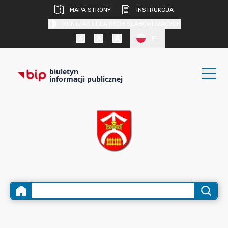
MAPA STRONY
INSTRUKCJA
KONTRAST DLA OSÓB SŁABOWIDZĄCYCH
PL
biuletyn
informacji publicznej