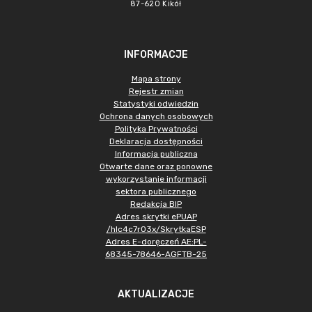
87-620 Kikół
INFORMACJE
Mapa strony
Rejestr zmian
Statystyki odwiedzin
Ochrona danych osobowych
Polityka Prywatności
Deklaracja dostępności
Informacja publiczna
Otwarte dane oraz ponowne
wykorzystanie informacji
sektora publicznego
Redakcja BIP
Adres skrytki ePUAP
/hlc4c7r03x/SkrytkaESP
Adres E-doręczeń AE:PL-
68345-78646-AGFTB-25
AKTUALIZACJE