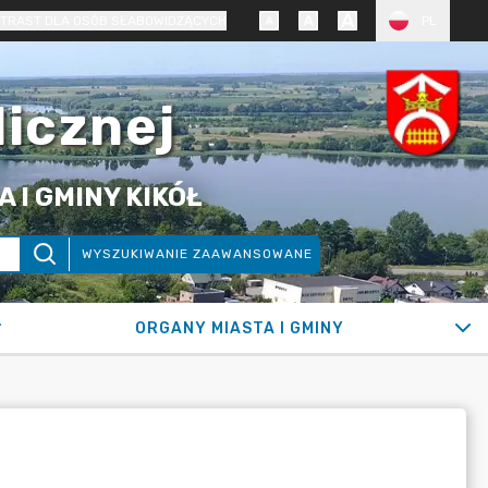
TRAST DLA OSÓB SŁABOWIDZĄCYCH
PL
licznej
 I GMINY KIKÓŁ
WYSZUKIWANIE ZAAWANSOWANE
ORGANY MIASTA I GMINY