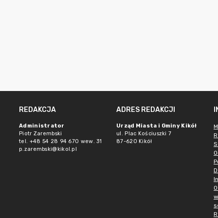
REDAKCJA
ADRES REDAKCJI
Administrator
Urząd Miasta i Gminy Kikół
M
Piotr Zarembski
ul. Plac Kościuszki 7
R
tel. +48 54 28 94 670 wew. 31
87-620 Kikół
S
p.zarembski@kikol.pl
O
P
D
I
O
w
s
R