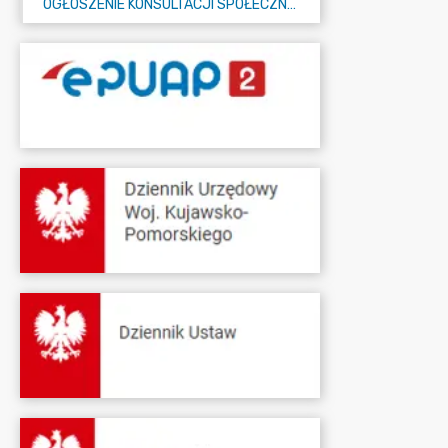
OGŁOSZENIE KONSULTACJI SPOŁECZNYCH