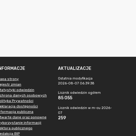
INFORMACJE
AKTUALIZACJE
Ostatnia modyfikacja
apa strony
2026-08-07 06:39:38
ejestr zmian
tatystyki odwiedzin
Licznik odwiedzin ogółem
chrona danych osobowych
85 055
olityka Prywatności
eklaracja dostępności
Licznik odwiedzin w m-cu 2026-
nformacja publiczna
07
twarte dane oraz ponowne
259
ykorzystanie informacji
ektora publicznego
edakcja BIP