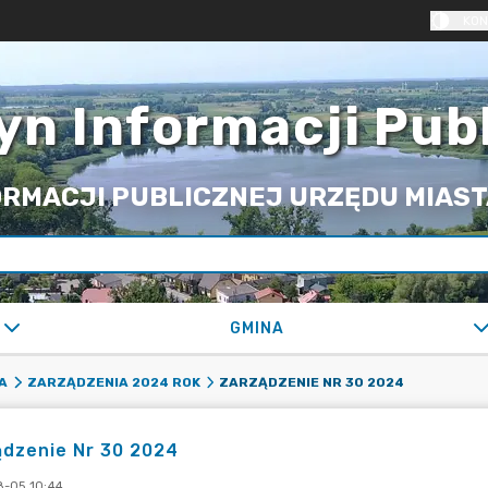
KON
yn Informacji Pub
RMACJI PUBLICZNEJ URZĘDU MIASTA
GMINA
ZARZĄDZENIE NR 30 2024
A
ZARZĄDZENIA 2024 ROK
ądzenie Nr 30 2024
-05 10:44