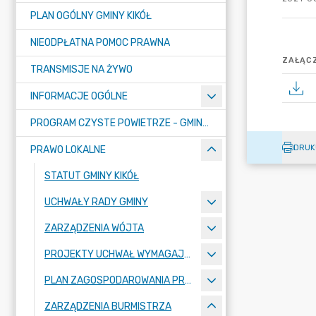
PLAN OGÓLNY GMINY KIKÓŁ
NIEODPŁATNA POMOC PRAWNA
ZAŁĄCZ
TRANSMISJE NA ŻYWO
INFORMACJE OGÓLNE
PROGRAM CZYSTE POWIETRZE - GMINA KIKÓŁ
DRUK
PRAWO LOKALNE
STATUT GMINY KIKÓŁ
UCHWAŁY RADY GMINY
ZARZĄDZENIA WÓJTA
PROJEKTY UCHWAŁ WYMAGAJĄCE KONSULTACJI
PLAN ZAGOSPODAROWANIA PRZESTRZENNEGO
ZARZĄDZENIA BURMISTRZA