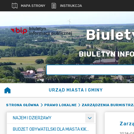
MAPA STRONY
INSTRUKCJA
biuletyn
Biulet
informacji publicznej
BIULETYN INFO
URZĄD MIASTA I GMINY
STRONA GŁÓWNA
PRAWO LOKALNE
ZARZĄDZENIA BURMISTRZ
NAJEM I DZIERŻAWY
Zarz
BUDŻET OBYWATELSKI DLA MIASTA KIKÓŁ
2024-08