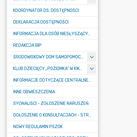
KOORDYNATOR DS. DOSTĘPNOŚCI
DEKLARACJA DOSTĘPNOŚCI
INFORMACJA DLA OSÓB NIESŁYSZĄCYCH
REDAKCJA BIP
ŚRODOWISKOWY DOM SAMOPOMOCY "KONICZYNKA" W SUMINIE
KLUB DZIECIĘCY „POZIOMKA” W KIKOLE
INFORMACJE DOTYCZĄCE CENTRALNEGO PORTU KOMUNIKACYJNEGO
INNE OBWIESZCZENIA
SYGNALIŚCI - ZGŁOSZENIE NARUSZEŃ
OGŁOSZENIE O KONSULTACJACH - STRATEGIA
NOWY REGULAMIN PSZOK