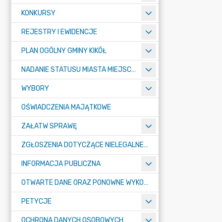
KONKURSY
REJESTRY I EWIDENCJE
PLAN OGÓLNY GMINY KIKÓŁ
NADANIE STATUSU MIASTA MIEJSCOWOŚCI KIKÓŁ
WYBORY
OŚWIADCZENIA MAJĄTKOWE
ZAŁATW SPRAWĘ
ZGŁOSZENIA DOTYCZĄCE NIELEGALNEGO SPALANIA ODPADÓW
INFORMACJA PUBLICZNA
OTWARTE DANE ORAZ PONOWNE WYKORZYSTANIE INFORMACJI SEKTORA PUBLICZNEGO
PETYCJE
OCHRONA DANYCH OSOBOWYCH