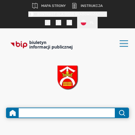
MAPA STRONY
INSTRUKCJA
KONTRAST DLA OSÓB SŁABOWIDZĄCYCH
PL
biuletyn
informacji publicznej