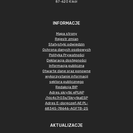
87-620 Kikół
INFORMACJE
Mapa strony
Rejestr zmian
Statystyki odwiedzin
Ochrona danych osobowych
Polityka Prywatności
Deklaracja dostępności
Informacja publiczna
Otwarte dane oraz ponowne
wykorzystanie informacji
sektora publicznego
Redakcja BIP
Adres skrytki ePUAP
/hlc4c7r03x/SkrytkaESP
Adres E-doręczeń AE:PL-
68345-78646-AGFTB-25
AKTUALIZACJE