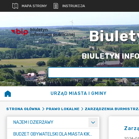
MAPA STRONY
INSTRUKCJA
biuletyn
Biulet
informacji publicznej
BIULETYN INFO
URZĄD MIASTA I GMINY
STRONA GŁÓWNA
PRAWO LOKALNE
ZARZĄDZENIA BURMISTRZ
NAJEM I DZIERŻAWY
Zarz
BUDŻET OBYWATELSKI DLA MIASTA KIKÓŁ
2024-08