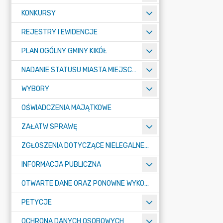
KONKURSY
REJESTRY I EWIDENCJE
PLAN OGÓLNY GMINY KIKÓŁ
NADANIE STATUSU MIASTA MIEJSCOWOŚCI KIKÓŁ
WYBORY
OŚWIADCZENIA MAJĄTKOWE
ZAŁATW SPRAWĘ
ZGŁOSZENIA DOTYCZĄCE NIELEGALNEGO SPALANIA ODPADÓW
INFORMACJA PUBLICZNA
OTWARTE DANE ORAZ PONOWNE WYKORZYSTANIE INFORMACJI SEKTORA PUBLICZNEGO
PETYCJE
OCHRONA DANYCH OSOBOWYCH