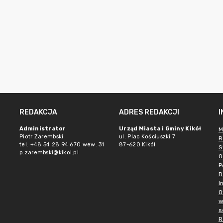
REDAKCJA
ADRES REDAKCJI
Administrator
Urząd Miasta i Gminy Kikół
M
Piotr Zarembski
ul. Plac Kościuszki 7
R
tel. +48 54 28 94 670 wew. 31
87-620 Kikół
S
p.zarembski@kikol.pl
O
P
D
I
O
w
s
R