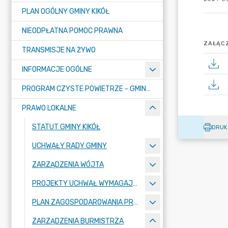
PLAN OGÓLNY GMINY KIKÓŁ
NIEODPŁATNA POMOC PRAWNA
ZAŁĄCZ
TRANSMISJE NA ŻYWO
INFORMACJE OGÓLNE
PROGRAM CZYSTE POWIETRZE - GMINA KIKÓŁ
PRAWO LOKALNE
STATUT GMINY KIKÓŁ
DRUK
UCHWAŁY RADY GMINY
ZARZĄDZENIA WÓJTA
PROJEKTY UCHWAŁ WYMAGAJĄCE KONSULTACJI
PLAN ZAGOSPODAROWANIA PRZESTRZENNEGO
ZARZĄDZENIA BURMISTRZA