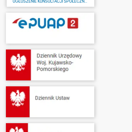
OGŁOSZENIE KONSULTACJI SPOŁECZNYCH