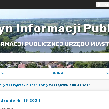
KON
yn Informacji Pub
RMACJI PUBLICZNEJ URZĘDU MIASTA
GMINA
ZARZĄDZENIE NR 49 2024
A
ZARZĄDZENIA 2024 ROK
ądzenie Nr 49 2024
-05 13:38