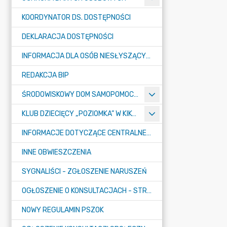
KOORDYNATOR DS. DOSTĘPNOŚCI
DEKLARACJA DOSTĘPNOŚCI
INFORMACJA DLA OSÓB NIESŁYSZĄCYCH
REDAKCJA BIP
ŚRODOWISKOWY DOM SAMOPOMOCY "KONICZYNKA" W SUMINIE
KLUB DZIECIĘCY „POZIOMKA” W KIKOLE
INFORMACJE DOTYCZĄCE CENTRALNEGO PORTU KOMUNIKACYJNEGO
INNE OBWIESZCZENIA
SYGNALIŚCI - ZGŁOSZENIE NARUSZEŃ
OGŁOSZENIE O KONSULTACJACH - STRATEGIA
NOWY REGULAMIN PSZOK