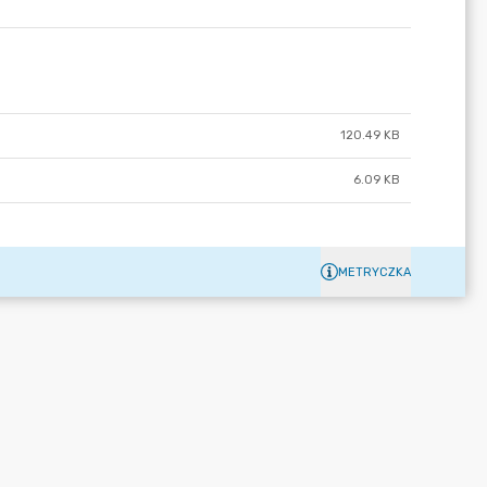
120.49 KB
6.09 KB
METRYCZKA