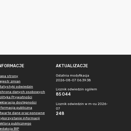
INFORMACJE
AKTUALIZACJE
Ostatnia modyfikacja
apa strony
2026-08-07 06:39:38
ejestr zmian
tatystyki odwiedzin
Licznik odwiedzin ogółem
chrona danych osobowych
85 044
olityka Prywatności
eklaracja dostępności
Licznik odwiedzin w m-cu 2026-
nformacja publiczna
07
twarte dane oraz ponowne
248
ykorzystanie informacji
ektora publicznego
edakcja BIP