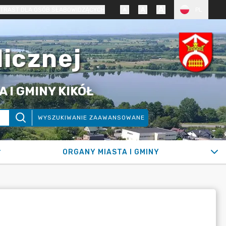
TRAST DLA OSÓB SŁABOWIDZĄCYCH
PL
licznej
 I GMINY KIKÓŁ
WYSZUKIWANIE ZAAWANSOWANE
ORGANY MIASTA I GMINY