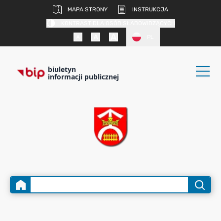
MAPA STRONY
INSTRUKCJA
KONTRAST DLA OSÓB SŁABOWIDZĄCYCH
PL
biuletyn
informacji publicznej