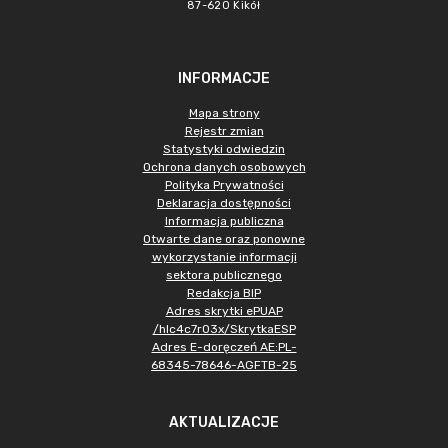
87-620 Kikół
INFORMACJE
Mapa strony
Rejestr zmian
Statystyki odwiedzin
Ochrona danych osobowych
Polityka Prywatności
Deklaracja dostępności
Informacja publiczna
Otwarte dane oraz ponowne
wykorzystanie informacji
sektora publicznego
Redakcja BIP
Adres skrytki ePUAP
/hlc4c7r03x/SkrytkaESP
Adres E-doręczeń AE:PL-
68345-78646-AGFTB-25
AKTUALIZACJE