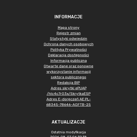
INFORMACJE
Mapa strony
Rejestr zmian
Statystyki odwiedzin
Ochrona danych osobowych
Polityka Prywatności
Deklaracja dostępności
Informacja publiczna
Otwarte dane oraz ponowne
wykorzystanie informacji
sektora publicznego
Redakcja BIP
Adres skrytki ePUAP
/hlc4c7r03x/SkrytkaESP
Adres E-doręczeń AE:PL-
68345-78646-AGFTB-25
AKTUALIZACJE
Ostatnia modyfikacja