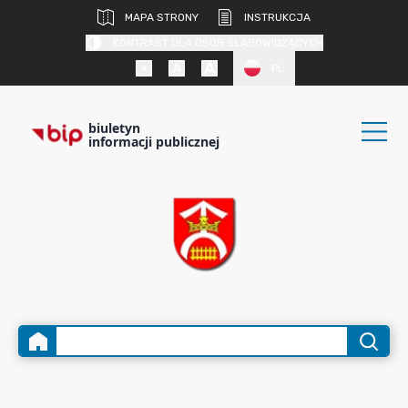
MAPA STRONY
INSTRUKCJA
KONTRAST DLA OSÓB SŁABOWIDZĄCYCH
PL
biuletyn
informacji publicznej