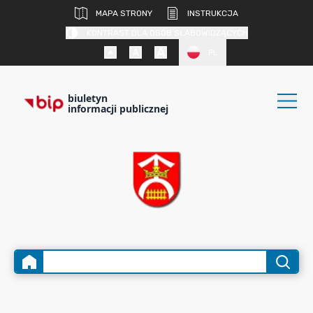
MAPA STRONY
INSTRUKCJA
KONTRAST DLA OSÓB SŁABOWIDZĄCYCH
PL
biuletyn
informacji publicznej