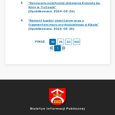
3
.
"Renowacja polichromii sklepienia Kościoła św.
Anny w Trutowie"
(Opublikowano: 2024-03-26)
4
.
"Remont kaplicy cmentarnej wraz z
fragmentem muru przykościelnego w Kikole"
(Opublikowano: 2024-03-25)
POKAŻ
:
10
25
50
100
1
Biuletyn Informacji Publicznej