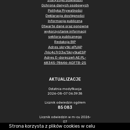
Statystyki odwiedzin
Ochrona danych osobowych
Polityka Prywatności
Deklaracja dostępności
Informacja publiczna
Otwarte dane oraz ponowne
wykorzystanie informacji
sektora publicznego
Redakcja BIP
Adres skrytki ePUAP
/hlc4c7r03x/SkrytkaESP
Adres E-doręczeń AE:PL-
68345-78646-AGFTB-25
AKTUALIZACJE
Ostatnia modyfikacja
2026-08-07 06:39:38
Licznik odwiedzin ogółem
85 083
Licznik odwiedzin w m-cu 2026-
07
Strona korzysta z plików cookies w celu
287