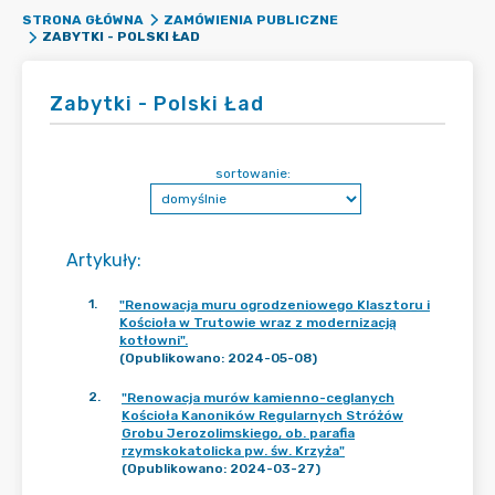
STRONA GŁÓWNA
ZAMÓWIENIA PUBLICZNE
ZABYTKI - POLSKI ŁAD
Zabytki - Polski Ład
sortowanie:
Artykuły
:
1
.
"Renowacja muru ogrodzeniowego Klasztoru i
Kościoła w Trutowie wraz z modernizacją
kotłowni".
(Opublikowano: 2024-05-08)
2
.
"Renowacja murów kamienno-ceglanych
Kościoła Kanoników Regularnych Stróżów
Grobu Jerozolimskiego, ob. parafia
rzymskokatolicka pw. św. Krzyża"
(Opublikowano: 2024-03-27)