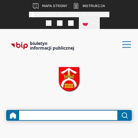
MAPA STRONY
INSTRUKCJA
KONTRAST DLA OSÓB SŁABOWIDZĄCYCH
PL
biuletyn
informacji publicznej