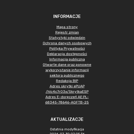
INFORMACJE
Mapa strony
Rejestr zmian
Statystyki odwiedzin
Ochrona danych osobowych
Polityka Prywatności
Deklaracja dostępności
Informacja publiczna
Otwarte dane oraz ponowne
wykorzystanie informacji
sektora publicznego
Redakcja BIP
Adres skrytki ePUAP
/hlc4c7r03x/SkrytkaESP
Adres E-doręczeń AE:PL-
68345-78646-AGFTB-25
AKTUALIZACJE
Ostatnia modyfikacja