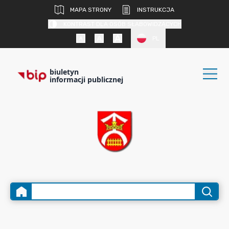
MAPA STRONY
INSTRUKCJA
KONTRAST DLA OSÓB SŁABOWIDZĄCYCH
PL
biuletyn
informacji publicznej