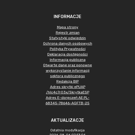
INFORMACJE
Mapa strony
Rejestr zmian
Statystyki odwiedzin
Ochrona danych osobowych
Polityka Prywatności
Deklaracja dostępności
Informacja publiczna
Otwarte dane oraz ponowne
wykorzystanie informacji
sektora publicznego
Redakcja BIP
Adres skrytki ePUAP
/hlc4c7r03x/SkrytkaESP
Adres E-doręczeń AE:PL-
68345-78646-AGFTB-25
AKTUALIZACJE
Ostatnia modyfikacja