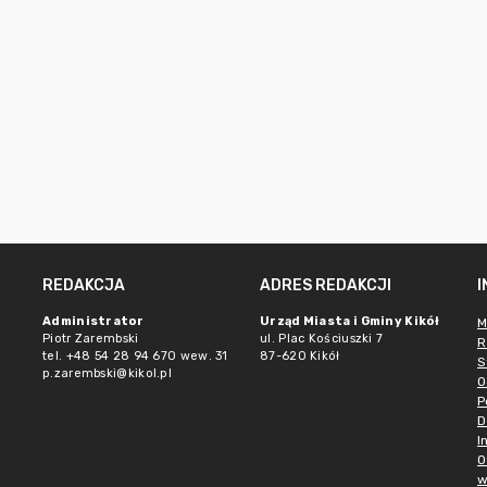
REDAKCJA
ADRES REDAKCJI
Administrator
Urząd Miasta i Gminy Kikół
M
Piotr Zarembski
ul. Plac Kościuszki 7
R
tel. +48 54 28 94 670 wew. 31
87-620 Kikół
S
p.zarembski@kikol.pl
O
P
D
I
O
w