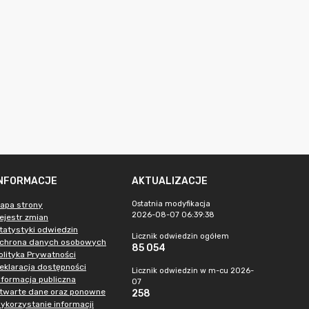
INFORMACJE
AKTUALIZACJE
Ostatnia modyfikacja
apa strony
2026-08-07 06:39:38
ejestr zmian
tatystyki odwiedzin
Licznik odwiedzin ogółem
chrona danych osobowych
85 054
olityka Prywatności
eklaracja dostępności
Licznik odwiedzin w m-cu 2026-
nformacja publiczna
07
twarte dane oraz ponowne
258
ykorzystanie informacji