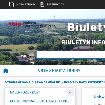
MAPA STRONY
INSTRUKCJA
biuletyn
Biulet
informacji publicznej
BIULETYN INFO
URZĄD MIASTA I GMINY
STRONA GŁÓWNA
PRAWO LOKALNE
UCHWAŁY RADY MIEJSKIEJ 
NAJEM I DZIERŻAWY
Uchwa
BUDŻET OBYWATELSKI DLA MIASTA KIKÓŁ
2025-02