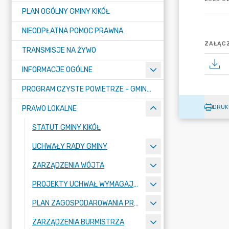
PLAN OGÓLNY GMINY KIKÓŁ
NIEODPŁATNA POMOC PRAWNA
ZAŁĄCZ
TRANSMISJE NA ŻYWO
INFORMACJE OGÓLNE
PROGRAM CZYSTE POWIETRZE - GMINA KIKÓŁ
DRUK
PRAWO LOKALNE
STATUT GMINY KIKÓŁ
UCHWAŁY RADY GMINY
ZARZĄDZENIA WÓJTA
PROJEKTY UCHWAŁ WYMAGAJĄCE KONSULTACJI
PLAN ZAGOSPODAROWANIA PRZESTRZENNEGO
ZARZĄDZENIA BURMISTRZA