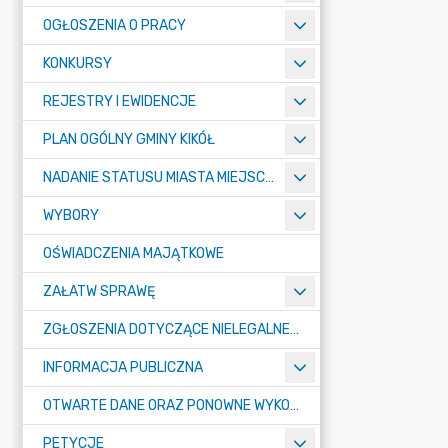
OGŁOSZENIA O PRACY
KONKURSY
REJESTRY I EWIDENCJE
PLAN OGÓLNY GMINY KIKÓŁ
NADANIE STATUSU MIASTA MIEJSCOWOŚCI KIKÓŁ
WYBORY
OŚWIADCZENIA MAJĄTKOWE
ZAŁATW SPRAWĘ
ZGŁOSZENIA DOTYCZĄCE NIELEGALNEGO SPALANIA ODPADÓW
INFORMACJA PUBLICZNA
OTWARTE DANE ORAZ PONOWNE WYKORZYSTANIE INFORMACJI SEKTORA PUBLICZNEGO
PETYCJE