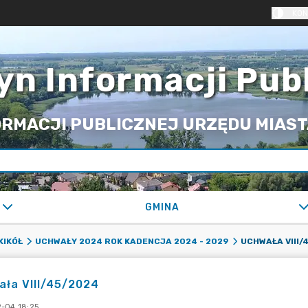
KON
yn Informacji Pub
RMACJI PUBLICZNEJ URZĘDU MIASTA
GMINA
UCHWAŁA VIII/
KIKÓŁ
UCHWAŁY 2024 ROK KADENCJA 2024 - 2029
ła VIII/45/2024
-04 18:25