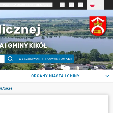
TRAST DLA OSÓB SŁABOWIDZĄCYCH
PL
licznej
 I GMINY KIKÓŁ
WYSZUKIWANIE ZAAWANSOWANE
ORGANY MIASTA I GMINY
45/2024