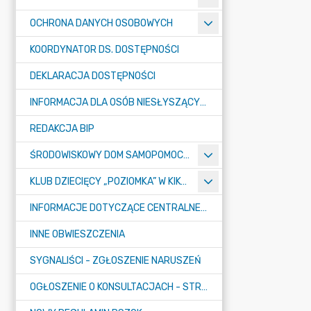
OCHRONA DANYCH OSOBOWYCH
KOORDYNATOR DS. DOSTĘPNOŚCI
DEKLARACJA DOSTĘPNOŚCI
INFORMACJA DLA OSÓB NIESŁYSZĄCYCH
REDAKCJA BIP
ŚRODOWISKOWY DOM SAMOPOMOCY "KONICZYNKA" W SUMINIE
KLUB DZIECIĘCY „POZIOMKA” W KIKOLE
INFORMACJE DOTYCZĄCE CENTRALNEGO PORTU KOMUNIKACYJNEGO
INNE OBWIESZCZENIA
SYGNALIŚCI - ZGŁOSZENIE NARUSZEŃ
OGŁOSZENIE O KONSULTACJACH - STRATEGIA