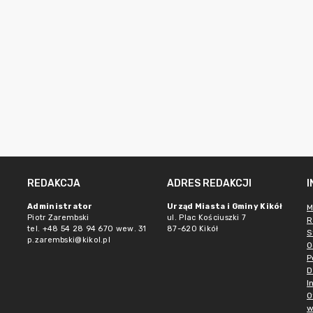
REDAKCJA
ADRES REDAKCJI
Administrator
Urząd Miasta i Gminy Kikół
M
Piotr Zarembski
ul. Plac Kościuszki 7
R
tel. +48 54 28 94 670 wew. 31
87-620 Kikół
S
p.zarembski@kikol.pl
O
P
D
I
O
w