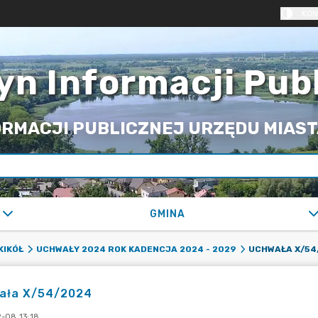
KON
yn Informacji Pub
RMACJI PUBLICZNEJ URZĘDU MIASTA
GMINA
UCHWAŁA X/54
KIKÓŁ
UCHWAŁY 2024 ROK KADENCJA 2024 - 2029
ała X/54/2024
-08 13:18