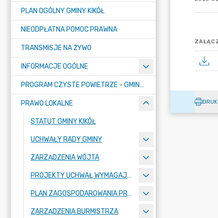
PLAN OGÓLNY GMINY KIKÓŁ
NIEODPŁATNA POMOC PRAWNA
ZAŁĄCZ
TRANSMISJE NA ŻYWO
INFORMACJE OGÓLNE
PROGRAM CZYSTE POWIETRZE - GMINA KIKÓŁ
DRUK
PRAWO LOKALNE
STATUT GMINY KIKÓŁ
UCHWAŁY RADY GMINY
ZARZĄDZENIA WÓJTA
PROJEKTY UCHWAŁ WYMAGAJĄCE KONSULTACJI
PLAN ZAGOSPODAROWANIA PRZESTRZENNEGO
ZARZĄDZENIA BURMISTRZA