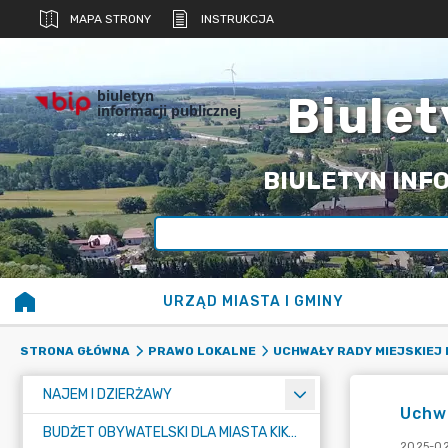
MAPA STRONY
INSTRUKCJA
biuletyn
Biulet
informacji publicznej
BIULETYN INFO
URZĄD MIASTA I GMINY
STRONA GŁÓWNA
PRAWO LOKALNE
UCHWAŁY RADY MIEJSKIEJ 
NAJEM I DZIERŻAWY
Uchw
BUDŻET OBYWATELSKI DLA MIASTA KIKÓŁ
2025-02