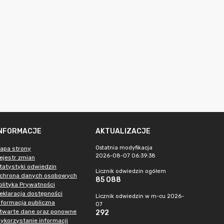
INFORMACJE
AKTUALIZACJE
Ostatnia modyfikacja
apa strony
2026-08-07 06:39:38
ejestr zmian
tatystyki odwiedzin
Licznik odwiedzin ogółem
chrona danych osobowych
85 088
olityka Prywatności
eklaracja dostępności
Licznik odwiedzin w m-cu 2026-
nformacja publiczna
07
twarte dane oraz ponowne
292
ykorzystanie informacji