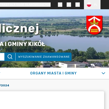
TRAST DLA OSÓB SŁABOWIDZĄCYCH
PL
licznej
 I GMINY KIKÓŁ
WYSZUKIWANIE ZAAWANSOWANE
ORGANY MIASTA I GMINY
/2024