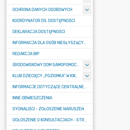
OCHRONA DANYCH OSOBOWYCH
KOORDYNATOR DS. DOSTĘPNOŚCI
DEKLARACJA DOSTĘPNOŚCI
INFORMACJA DLA OSÓB NIESŁYSZĄCYCH
REDAKCJA BIP
ŚRODOWISKOWY DOM SAMOPOMOCY "KONICZYNKA" W SUMINIE
KLUB DZIECIĘCY „POZIOMKA” W KIKOLE
INFORMACJE DOTYCZĄCE CENTRALNEGO PORTU KOMUNIKACYJNEGO
INNE OBWIESZCZENIA
SYGNALIŚCI - ZGŁOSZENIE NARUSZEŃ
OGŁOSZENIE O KONSULTACJACH - STRATEGIA