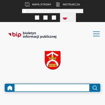
MAPA STRONY
INSTRUKCJA
KONTRAST DLA OSÓB SŁABOWIDZĄCYCH
PL
biuletyn
informacji publicznej