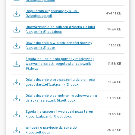
Regulamin Organizacyjny Klubu
494.11 KB
Dziecięcego.pdf
Upoważnienie do odbioru dziecka z Klubu
14.64 KB
(załącznik 6).odt.docx
Oświadczenie o wielodzietności rodziny
11.13 KB
(załącznik 2).docx
Zgoda na udzielenie pomocy medycznej
wezwanie karetki pogotowia (załącznik
11.88 KB
9).docx
Oświadczenie o prowadzeniu działalności
11.34 KB
gospodarczej⃰ (załącznik 3).docx
Oświadczenie o samotnym wychowywaniu
10.99 KB
dziecka (załącznik 5).odt.docx
Zgoda na spacery i wycieczki poza teren
11.69 KB
Klubu (załącznik 7).odt.docx
Wniosek o przyjęcie dziecka do
35.07 KB
Klubu.odt.docx