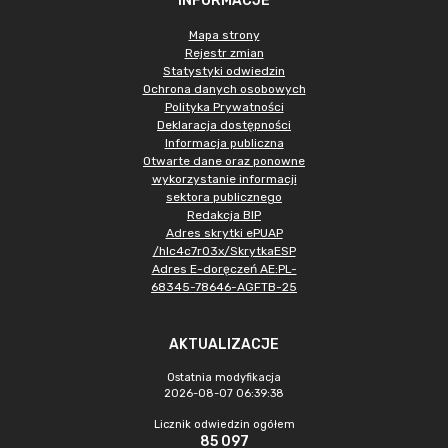
INFORMACJE
Mapa strony
Rejestr zmian
Statystyki odwiedzin
Ochrona danych osobowych
Polityka Prywatności
Deklaracja dostępności
Informacja publiczna
Otwarte dane oraz ponowne
wykorzystanie informacji
sektora publicznego
Redakcja BIP
Adres skrytki ePUAP
/hlc4c7r03x/SkrytkaESP
Adres E-doręczeń AE:PL-
68345-78646-AGFTB-25
AKTUALIZACJE
Ostatnia modyfikacja
2026-08-07 06:39:38
Licznik odwiedzin ogółem
85 097