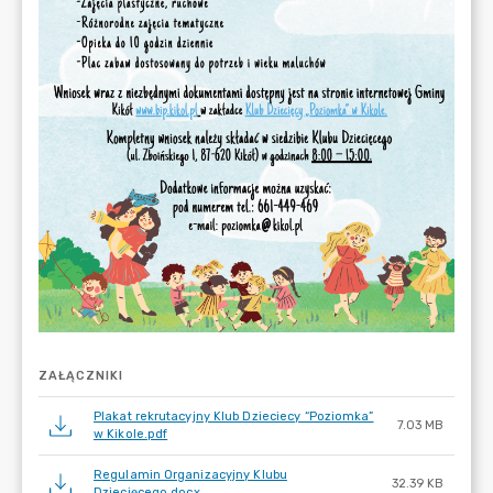
ZAŁĄCZNIKI
Plakat rekrutacyjny Klub Dzieciecy “Poziomka”
7.03 MB
w Kikole.pdf
Regulamin Organizacyjny Klubu
32.39 KB
Dziecięcego.docx