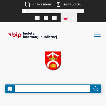
MAPA STRONY
INSTRUKCJA
KONTRAST DLA OSÓB SŁABOWIDZĄCYCH
PL
biuletyn
informacji publicznej