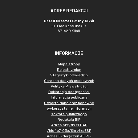
ADRES REDAKCJI
Urząd Miasta i Gminy Kikół
ul. Plac Kościuszki 7
87-620 Kikół
INFORMACJE
Mapa strony
Rejestr zmian
Statystyki odwiedzin
Ochrona danych osobowych
Polityka Prywatności
Deklaracja dostępności
Informacja publiczna
Otwarte dane oraz ponowne
wykorzystanie informacji
sektora publicznego
Redakcja BIP
Adres skrytki ePUAP
/hlc4c7r03x/SkrytkaESP
Adres E-doręczeń AE:PL-