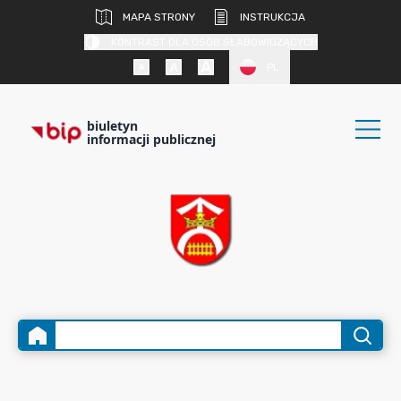
MAPA STRONY
INSTRUKCJA
KONTRAST DLA OSÓB SŁABOWIDZĄCYCH
PL
biuletyn
informacji publicznej