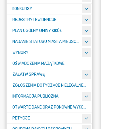
KONKURSY
REJESTRY I EWIDENCJE
PLAN OGÓLNY GMINY KIKÓŁ
NADANIE STATUSU MIASTA MIEJSCOWOŚCI KIKÓŁ
WYBORY
OŚWIADCZENIA MAJĄTKOWE
ZAŁATW SPRAWĘ
ZGŁOSZENIA DOTYCZĄCE NIELEGALNEGO SPALANIA ODPADÓW
INFORMACJA PUBLICZNA
OTWARTE DANE ORAZ PONOWNE WYKORZYSTANIE INFORMACJI SEKTORA PUBLICZNEGO
PETYCJE