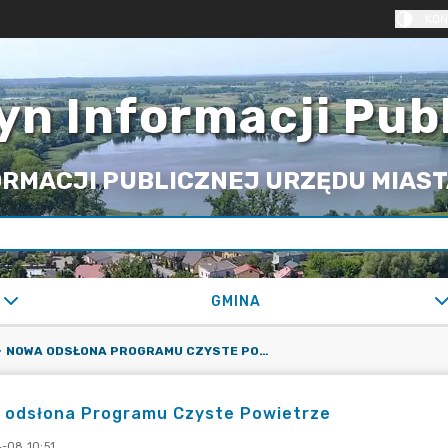
KON
yn Informacji Pub
RMACJI PUBLICZNEJ URZĘDU MIASTA
GMINA
NOWA ODSŁONA PROGRAMU CZYSTE POWIETRZE
 odsłona Programu Czyste Powietrze
-08 10:51