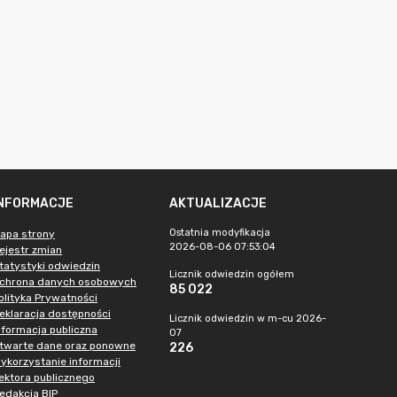
INFORMACJE
AKTUALIZACJE
Ostatnia modyfikacja
apa strony
2026-08-06 07:53:04
ejestr zmian
tatystyki odwiedzin
Licznik odwiedzin ogółem
chrona danych osobowych
85 022
olityka Prywatności
eklaracja dostępności
Licznik odwiedzin w m-cu 2026-
nformacja publiczna
07
twarte dane oraz ponowne
226
ykorzystanie informacji
ektora publicznego
edakcja BIP