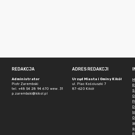
REDAKCJA
ADRES REDAKCJI
Administrator
Urząd Miasta i Gminy Kikół
M
Piotr Zarembski
ul. Plac Kościuszki 7
R
tel. +48 54 28 94 670 wew. 31
87-620 Kikół
S
p.zarembski@kikol.pl
O
P
D
I
O
w
s
R