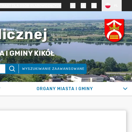
TRAST DLA OSÓB SŁABOWIDZĄCYCH
PL
licznej
 I GMINY KIKÓŁ
WYSZUKIWANIE ZAAWANSOWANE
ORGANY MIASTA I GMINY