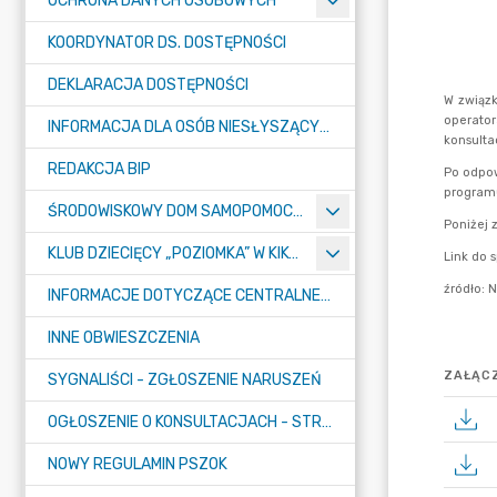
OCHRONA DANYCH OSOBOWYCH
KOORDYNATOR DS. DOSTĘPNOŚCI
DEKLARACJA DOSTĘPNOŚCI
INFORMACJA DLA OSÓB NIESŁYSZĄCYCH
REDAKCJA BIP
ŚRODOWISKOWY DOM SAMOPOMOCY "KONICZYNKA" W SUMINIE
KLUB DZIECIĘCY „POZIOMKA” W KIKOLE
INFORMACJE DOTYCZĄCE CENTRALNEGO PORTU KOMUNIKACYJNEGO
INNE OBWIESZCZENIA
ZAŁĄCZ
SYGNALIŚCI - ZGŁOSZENIE NARUSZEŃ
OGŁOSZENIE O KONSULTACJACH - STRATEGIA
NOWY REGULAMIN PSZOK