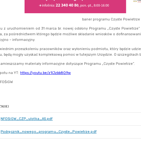
NIKI
NFOSiGW_CZP_ulotka_A5.pdf
Podręcznik_nowego_programu_Czyste_Powietrze.pdf