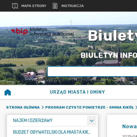
MAPA STRONY
INSTRUKCJA
biuletyn
Biulet
informacji publicznej
BIULETYN INFO
URZĄD MIASTA I GMINY
STRONA GŁÓWNA
PROGRAM CZYSTE POWIETRZE - GMINA KIKÓŁ
NAJEM I DZIERŻAWY
Nowa
BUDŻET OBYWATELSKI DLA MIASTA KIKÓŁ
2025-04