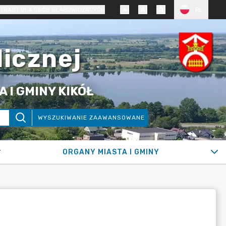
TRAST DLA OSÓB SŁABOWIDZĄCYCH
PL
licznej
 I GMINY KIKÓŁ
WYSZUKIWANIE ZAAWANSOWANE
ORGANY MIASTA I GMINY