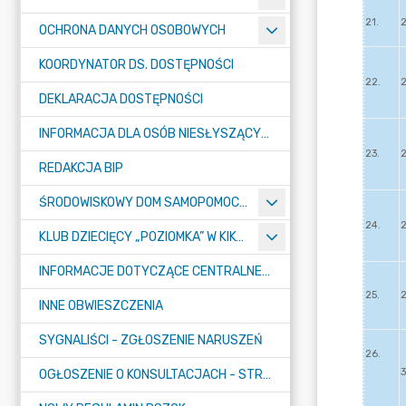
OCHRONA DANYCH OSOBOWYCH
KOORDYNATOR DS. DOSTĘPNOŚCI
DEKLARACJA DOSTĘPNOŚCI
INFORMACJA DLA OSÓB NIESŁYSZĄCYCH
REDAKCJA BIP
ŚRODOWISKOWY DOM SAMOPOMOCY "KONICZYNKA" W SUMINIE
KLUB DZIECIĘCY „POZIOMKA” W KIKOLE
INFORMACJE DOTYCZĄCE CENTRALNEGO PORTU KOMUNIKACYJNEGO
INNE OBWIESZCZENIA
SYGNALIŚCI - ZGŁOSZENIE NARUSZEŃ
OGŁOSZENIE O KONSULTACJACH - STRATEGIA