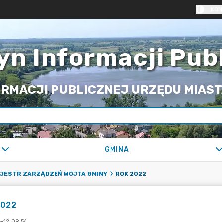
KON
yn Informacji Pub
RMACJI PUBLICZNEJ URZĘDU MIASTA
GMINA
ROK 2022
JESTR ZARZĄDZEŃ WÓJTA GMINY
2022
-12 09:54