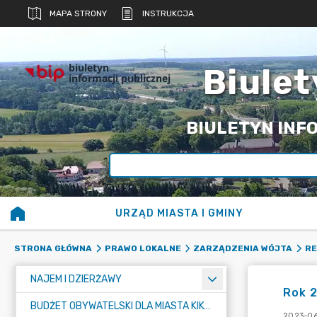
MAPA STRONY
INSTRUKCJA
biuletyn
Biulet
informacji publicznej
BIULETYN INFO
URZĄD MIASTA I GMINY
STRONA GŁÓWNA
PRAWO LOKALNE
ZARZĄDZENIA WÓJTA
RE
NAJEM I DZIERŻAWY
Rok 
BUDŻET OBYWATELSKI DLA MIASTA KIKÓŁ
2023-06