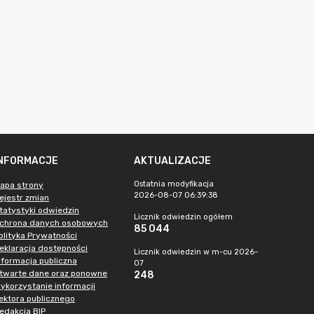
INFORMACJE
AKTUALIZACJE
Ostatnia modyfikacja
apa strony
2026-08-07 06:39:38
ejestr zmian
tatystyki odwiedzin
Licznik odwiedzin ogółem
chrona danych osobowych
85 044
olityka Prywatności
eklaracja dostępności
Licznik odwiedzin w m-cu 2026-
nformacja publiczna
07
twarte dane oraz ponowne
248
ykorzystanie informacji
ektora publicznego
edakcja BIP