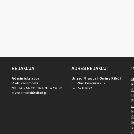
REDAKCJA
ADRES REDAKCJI
Administrator
Urząd Miasta i Gminy Kikół
M
Piotr Zarembski
ul. Plac Kościuszki 7
R
tel. +48 54 28 94 670 wew. 31
87-620 Kikół
S
p.zarembski@kikol.pl
O
P
D
I
O
w
s
R