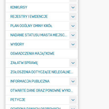
KONKURSY
REJESTRY I EWIDENCJE
PLAN OGÓLNY GMINY KIKÓŁ
NADANIE STATUSU MIASTA MIEJSCOWOŚCI KIKÓŁ
WYBORY
OŚWIADCZENIA MAJĄTKOWE
ZAŁATW SPRAWĘ
ZGŁOSZENIA DOTYCZĄCE NIELEGALNEGO SPALANIA ODPADÓW
INFORMACJA PUBLICZNA
OTWARTE DANE ORAZ PONOWNE WYKORZYSTANIE INFORMACJI SEKTORA PUBLICZNEGO
PETYCJE