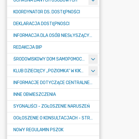
OCHRONA DANYCH OSOBOWYCH
KOORDYNATOR DS. DOSTĘPNOŚCI
DEKLARACJA DOSTĘPNOŚCI
INFORMACJA DLA OSÓB NIESŁYSZĄCYCH
REDAKCJA BIP
ŚRODOWISKOWY DOM SAMOPOMOCY "KONICZYNKA" W SUMINIE
KLUB DZIECIĘCY „POZIOMKA” W KIKOLE
INFORMACJE DOTYCZĄCE CENTRALNEGO PORTU KOMUNIKACYJNEGO
INNE OBWIESZCZENIA
SYGNALIŚCI - ZGŁOSZENIE NARUSZEŃ
OGŁOSZENIE O KONSULTACJACH - STRATEGIA
NOWY REGULAMIN PSZOK