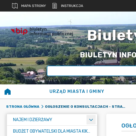
MAPA STRONY
INSTRUKCJA
biuletyn
Biulet
informacji publicznej
BIULETYN INFO
URZĄD MIASTA I GMINY
OGŁOSZENIE O KONSULTACJACH - STRATEGIA
STRONA GŁÓWNA
NAJEM I DZIERŻAWY
OGŁO
BUDŻET OBYWATELSKI DLA MIASTA KIKÓŁ