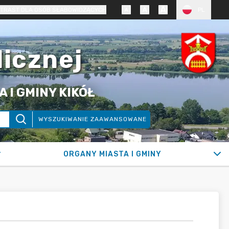
TRAST DLA OSÓB SŁABOWIDZĄCYCH
PL
licznej
 I GMINY KIKÓŁ
WYSZUKIWANIE ZAAWANSOWANE
ORGANY MIASTA I GMINY