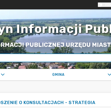
KON
yn Informacji Pub
RMACJI PUBLICZNEJ URZĘDU MIASTA
GMINA
SZENIE O KONSULTACJACH - STRATEGIA