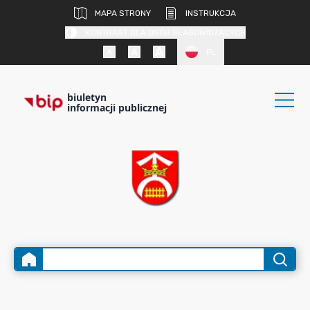
MAPA STRONY
INSTRUKCJA
KONTRAST DLA OSÓB SŁABOWIDZĄCYCH
PL
biuletyn
informacji publicznej