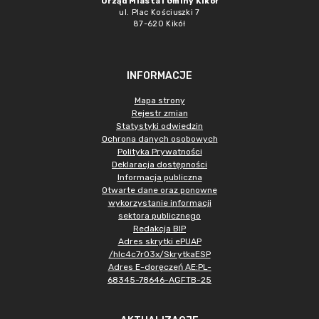
Urząd Miasta i Gminy Kikół
ul. Plac Kościuszki 7
87-620 Kikół
INFORMACJE
Mapa strony
Rejestr zmian
Statystyki odwiedzin
Ochrona danych osobowych
Polityka Prywatności
Deklaracja dostępności
Informacja publiczna
Otwarte dane oraz ponowne
wykorzystanie informacji
sektora publicznego
Redakcja BIP
Adres skrytki ePUAP
/hlc4c7r03x/SkrytkaESP
Adres E-doręczeń AE:PL-
68345-78646-AGFTB-25