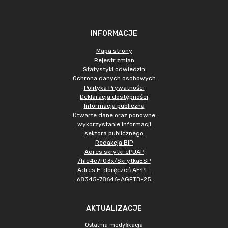
INFORMACJE
Mapa strony
Rejestr zmian
Statystyki odwiedzin
Ochrona danych osobowych
Polityka Prywatności
Deklaracja dostępności
Informacja publiczna
Otwarte dane oraz ponowne
wykorzystanie informacji
sektora publicznego
Redakcja BIP
Adres skrytki ePUAP
/hlc4c7r03x/SkrytkaESP
Adres E-doręczeń AE:PL-
68345-78646-AGFTB-25
AKTUALIZACJE
Ostatnia modyfikacja