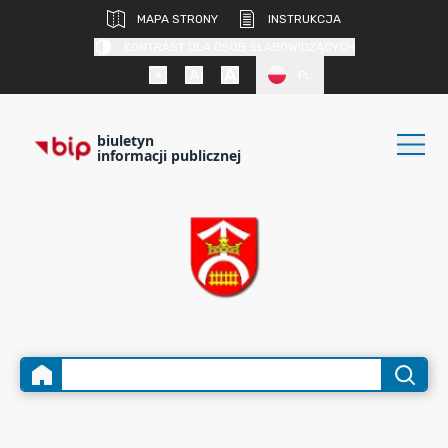
MAPA STRONY
INSTRUKCJA
KONTRAST DLA OSÓB SŁABOWIDZĄCYCH
PL
biuletyn
informacji publicznej