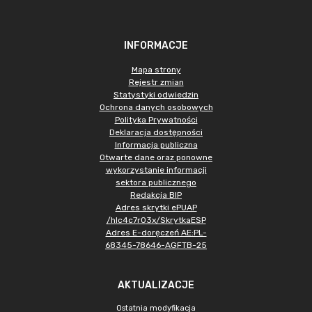
INFORMACJE
Mapa strony
Rejestr zmian
Statystyki odwiedzin
Ochrona danych osobowych
Polityka Prywatności
Deklaracja dostępności
Informacja publiczna
Otwarte dane oraz ponowne
wykorzystanie informacji
sektora publicznego
Redakcja BIP
Adres skrytki ePUAP
/hlc4c7r03x/SkrytkaESP
Adres E-doręczeń AE:PL-
68345-78646-AGFTB-25
AKTUALIZACJE
Ostatnia modyfikacja