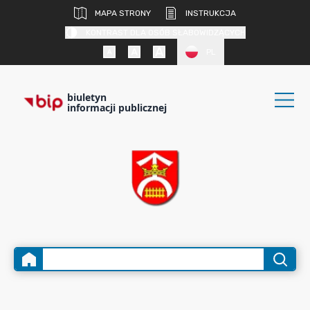
MAPA STRONY
INSTRUKCJA
KONTRAST DLA OSÓB SŁABOWIDZĄCYCH
PL
biuletyn
informacji publicznej