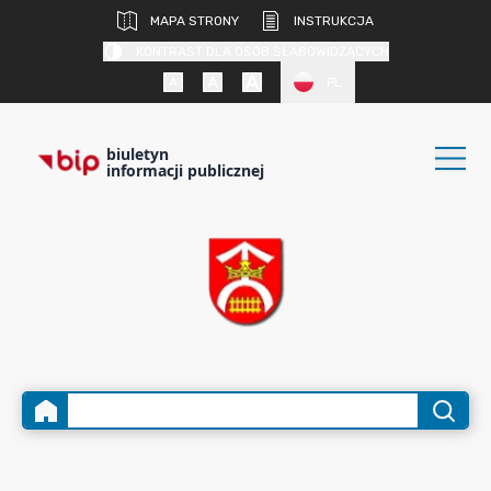
MAPA STRONY
INSTRUKCJA
KONTRAST DLA OSÓB SŁABOWIDZĄCYCH
PL
biuletyn
informacji publicznej