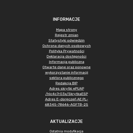
INFORMACJE
Mapa strony
Rejestr zmian
Statystyki odwiedzin
Ochrona danych osobowych
Polityka Prywatności
Deklaracja dostępności
Informacja publiczna
Otwarte dane oraz ponowne
wykorzystanie informacji
sektora publicznego
Redakcja BIP
Adres skrytki ePUAP
/hlc4c7r03x/SkrytkaESP
Adres E-doręczeń AE:PL-
68345-78646-AGFTB-25
AKTUALIZACJE
Ostatnia modyfikacja