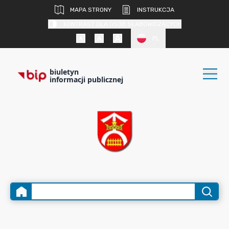
MAPA STRONY
INSTRUKCJA
KONTRAST DLA OSÓB SŁABOWIDZĄCYCH
PL
biuletyn
informacji publicznej