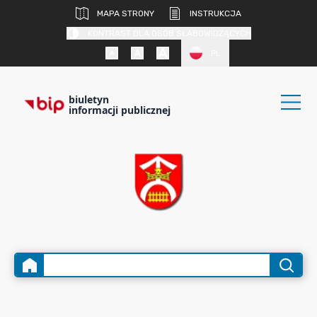
MAPA STRONY
INSTRUKCJA
KONTRAST DLA OSÓB SŁABOWIDZĄCYCH
PL
biuletyn
informacji publicznej