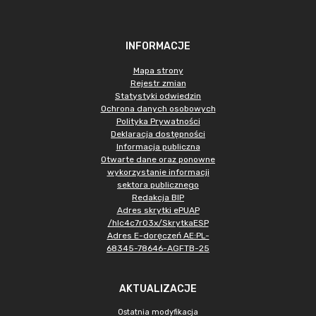
INFORMACJE
Mapa strony
Rejestr zmian
Statystyki odwiedzin
Ochrona danych osobowych
Polityka Prywatności
Deklaracja dostępności
Informacja publiczna
Otwarte dane oraz ponowne
wykorzystanie informacji
sektora publicznego
Redakcja BIP
Adres skrytki ePUAP
/hlc4c7r03x/SkrytkaESP
Adres E-doręczeń AE:PL-
68345-78646-AGFTB-25
AKTUALIZACJE
Ostatnia modyfikacja