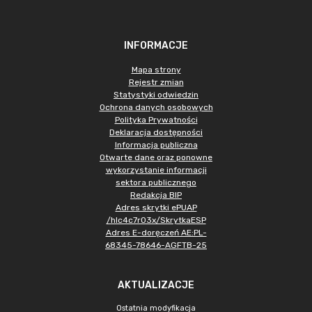
INFORMACJE
Mapa strony
Rejestr zmian
Statystyki odwiedzin
Ochrona danych osobowych
Polityka Prywatności
Deklaracja dostępności
Informacja publiczna
Otwarte dane oraz ponowne
wykorzystanie informacji
sektora publicznego
Redakcja BIP
Adres skrytki ePUAP
/hlc4c7r03x/SkrytkaESP
Adres E-doręczeń AE:PL-
68345-78646-AGFTB-25
AKTUALIZACJE
Ostatnia modyfikacja