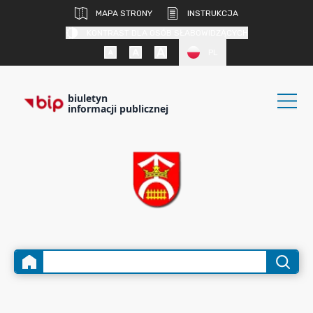
MAPA STRONY
INSTRUKCJA
KONTRAST DLA OSÓB SŁABOWIDZĄCYCH
PL
biuletyn
informacji publicznej