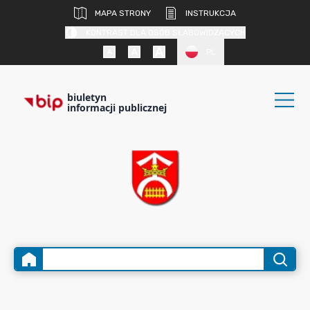
MAPA STRONY
INSTRUKCJA
KONTRAST DLA OSÓB SŁABOWIDZĄCYCH
PL
biuletyn
informacji publicznej