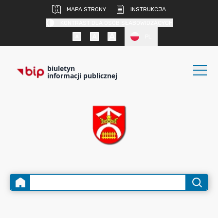
MAPA STRONY
INSTRUKCJA
KONTRAST DLA OSÓB SŁABOWIDZĄCYCH
PL
biuletyn
informacji publicznej