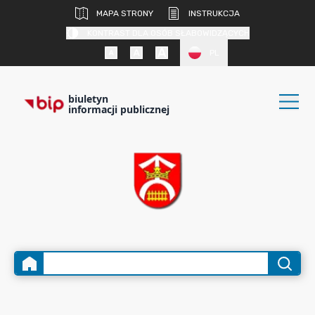
MAPA STRONY
INSTRUKCJA
KONTRAST DLA OSÓB SŁABOWIDZĄCYCH
PL
biuletyn
informacji publicznej