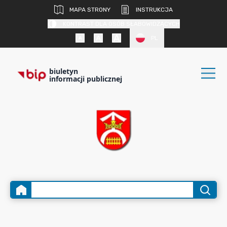
MAPA STRONY
INSTRUKCJA
KONTRAST DLA OSÓB SŁABOWIDZĄCYCH
PL
biuletyn
informacji publicznej