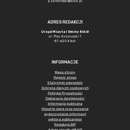
p.zarembski@kikol.pl
ADRES REDAKCJI
Urząd Miasta i Gminy Kikół
ul. Plac Kościuszki 7
87-620 Kikół
INFORMACJE
Mapa strony
Rejestr zmian
Statystyki odwiedzin
Ochrona danych osobowych
Polityka Prywatności
Deklaracja dostępności
Informacja publiczna
Otwarte dane oraz ponowne
wykorzystanie informacji
sektora publicznego
Redakcja BIP
Adres skrytki ePUAP