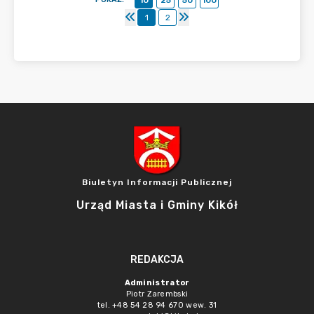
10
25
50
100
1
2
Biuletyn Informacji Publicznej
Urząd Miasta i Gminy Kikół
REDAKCJA
Administrator
Piotr Zarembski
tel. +48 54 28 94 670 wew. 31