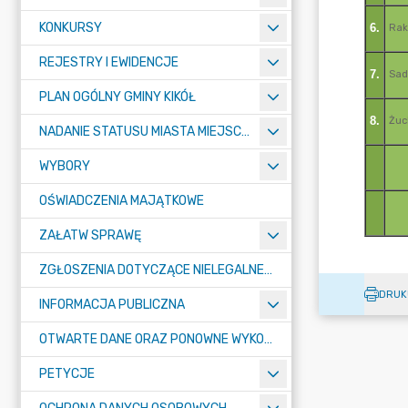
KONKURSY
REJESTRY I EWIDENCJE
PLAN OGÓLNY GMINY KIKÓŁ
NADANIE STATUSU MIASTA MIEJSCOWOŚCI KIKÓŁ
WYBORY
OŚWIADCZENIA MAJĄTKOWE
ZAŁATW SPRAWĘ
ZGŁOSZENIA DOTYCZĄCE NIELEGALNEGO SPALANIA ODPADÓW
DRUK
INFORMACJA PUBLICZNA
OTWARTE DANE ORAZ PONOWNE WYKORZYSTANIE INFORMACJI SEKTORA PUBLICZNEGO
PETYCJE