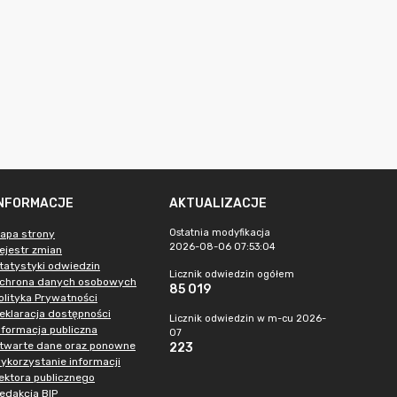
INFORMACJE
AKTUALIZACJE
Ostatnia modyfikacja
apa strony
2026-08-06 07:53:04
ejestr zmian
tatystyki odwiedzin
Licznik odwiedzin ogółem
chrona danych osobowych
85 019
olityka Prywatności
eklaracja dostępności
Licznik odwiedzin w m-cu 2026-
nformacja publiczna
07
twarte dane oraz ponowne
223
ykorzystanie informacji
ektora publicznego
edakcja BIP