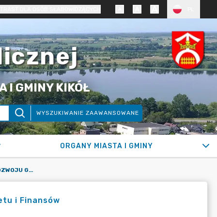
TRAST DLA OSÓB SŁABOWIDZĄCYCH
PL
licznej
 I GMINY KIKÓŁ
WYSZUKIWANIE ZAAWANSOWANE
ORGANY MIASTA I GMINY
SKŁAD KOMISJI ROLNICTWA, ROZWOJU GOSPODARCZEGO, BUDŻETU I FINANSÓW
etu i Finansów