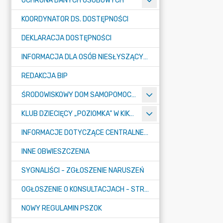
OCHRONA DANYCH OSOBOWYCH
KOORDYNATOR DS. DOSTĘPNOŚCI
DEKLARACJA DOSTĘPNOŚCI
INFORMACJA DLA OSÓB NIESŁYSZĄCYCH
REDAKCJA BIP
ŚRODOWISKOWY DOM SAMOPOMOCY "KONICZYNKA" W SUMINIE
KLUB DZIECIĘCY „POZIOMKA” W KIKOLE
INFORMACJE DOTYCZĄCE CENTRALNEGO PORTU KOMUNIKACYJNEGO
INNE OBWIESZCZENIA
SYGNALIŚCI - ZGŁOSZENIE NARUSZEŃ
OGŁOSZENIE O KONSULTACJACH - STRATEGIA
NOWY REGULAMIN PSZOK