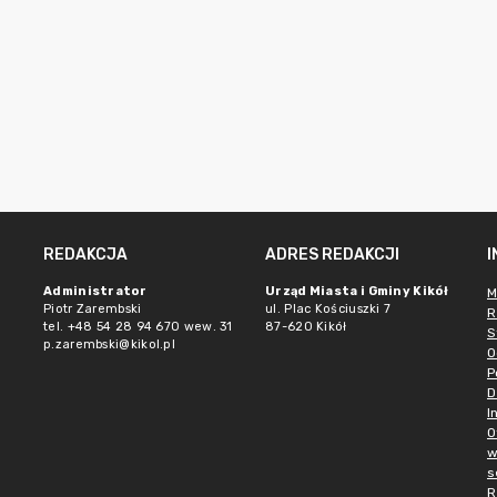
REDAKCJA
ADRES REDAKCJI
Administrator
Urząd Miasta i Gminy Kikół
M
Piotr Zarembski
ul. Plac Kościuszki 7
R
tel. +48 54 28 94 670 wew. 31
87-620 Kikół
S
p.zarembski@kikol.pl
O
P
D
I
O
w
s
R