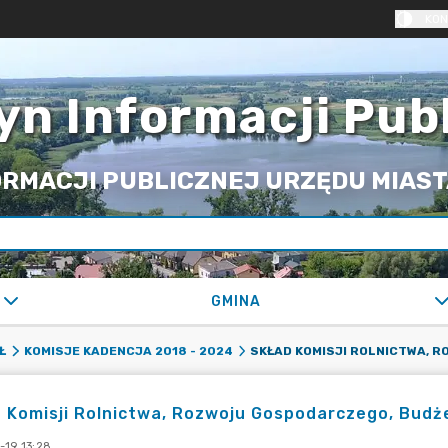
KON
yn Informacji Pub
RMACJI PUBLICZNEJ URZĘDU MIASTA
GMINA
Ł
KOMISJE KADENCJA 2018 - 2024
 Komisji Rolnictwa, Rozwoju Gospodarczego, Budż
-19 13:28