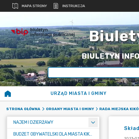
MAPA STRONY
INSTRUKCJA
biuletyn
Biulet
informacji publicznej
BIULETYN INFO
URZĄD MIASTA I GMINY
STRONA GŁÓWNA
ORGANY MIASTA I GMINY
RADA MIEJSKA KIKÓ
NAJEM I DZIERŻAWY
Skład
BUDŻET OBYWATELSKI DLA MIASTA KIKÓŁ
2023-01