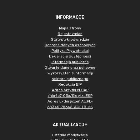
INFORMACJE
Mapa strony
Rejestr zmian
Statystyki odwiedzin
Ochrona danych osobowych
Polityka Prywatności
Deklaracja dostępności
Informacja publiczna
Otwarte dane oraz ponowne
wykorzystanie informacji
sektora publicznego
Redakcja BIP
Adres skrytki ePUAP
/hlc4c7r03x/SkrytkaESP
Adres E-doręczeń AE:PL-
68345-78646-AGFTB-25
AKTUALIZACJE
Ostatnia modyfikacja