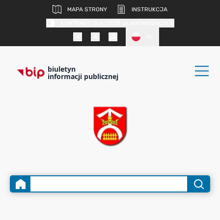
MAPA STRONY
INSTRUKCJA
KONTRAST DLA OSÓB SŁABOWIDZĄCYCH
PL
biuletyn
informacji publicznej