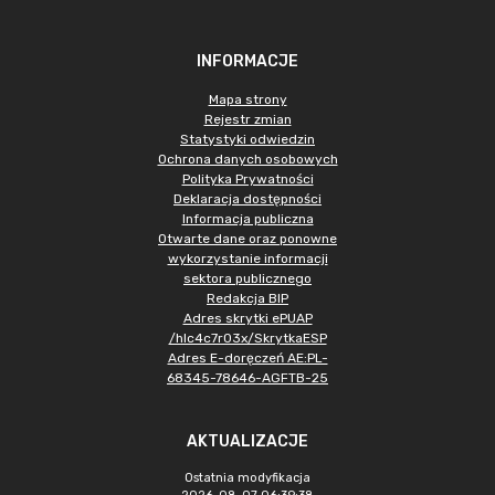
INFORMACJE
Mapa strony
Rejestr zmian
Statystyki odwiedzin
Ochrona danych osobowych
Polityka Prywatności
Deklaracja dostępności
Informacja publiczna
Otwarte dane oraz ponowne
wykorzystanie informacji
sektora publicznego
Redakcja BIP
Adres skrytki ePUAP
/hlc4c7r03x/SkrytkaESP
Adres E-doręczeń AE:PL-
68345-78646-AGFTB-25
AKTUALIZACJE
Ostatnia modyfikacja