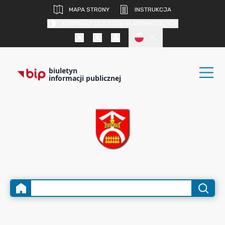
MAPA STRONY
INSTRUKCJA
KONTRAST DLA OSÓB SŁABOWIDZĄCYCH
PL
biuletyn
informacji publicznej