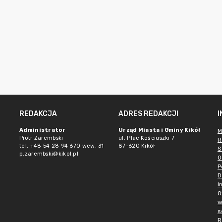
REDAKCJA
ADRES REDAKCJI
Administrator
Urząd Miasta i Gminy Kikół
M
Piotr Zarembski
ul. Plac Kościuszki 7
R
tel. +48 54 28 94 670 wew. 31
87-620 Kikół
S
p.zarembski@kikol.pl
O
P
D
I
O
w
s
R