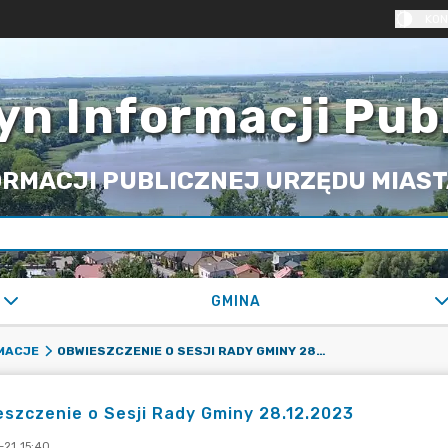
KON
yn Informacji Pub
RMACJI PUBLICZNEJ URZĘDU MIASTA
GMINA
OBWIESZCZENIE O SESJI RADY GMINY 28.12.2023
RMACJE
szczenie o Sesji Rady Gminy 28.12.2023
-21 15:40