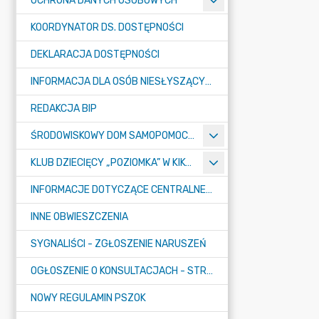
OCHRONA DANYCH OSOBOWYCH
KOORDYNATOR DS. DOSTĘPNOŚCI
DEKLARACJA DOSTĘPNOŚCI
INFORMACJA DLA OSÓB NIESŁYSZĄCYCH
REDAKCJA BIP
ŚRODOWISKOWY DOM SAMOPOMOCY "KONICZYNKA" W SUMINIE
KLUB DZIECIĘCY „POZIOMKA” W KIKOLE
INFORMACJE DOTYCZĄCE CENTRALNEGO PORTU KOMUNIKACYJNEGO
INNE OBWIESZCZENIA
SYGNALIŚCI - ZGŁOSZENIE NARUSZEŃ
OGŁOSZENIE O KONSULTACJACH - STRATEGIA
NOWY REGULAMIN PSZOK