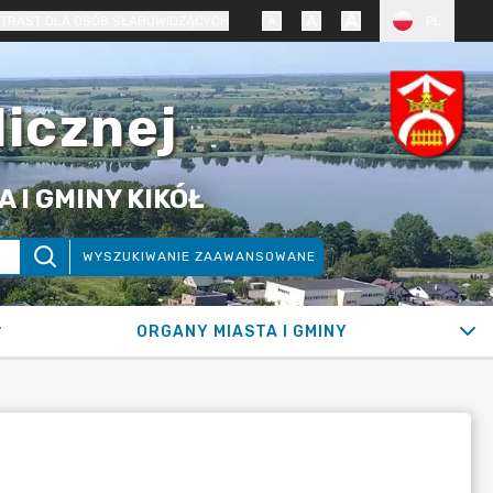
TRAST DLA OSÓB SŁABOWIDZĄCYCH
PL
licznej
 I GMINY KIKÓŁ
WYSZUKIWANIE ZAAWANSOWANE
ORGANY MIASTA I GMINY