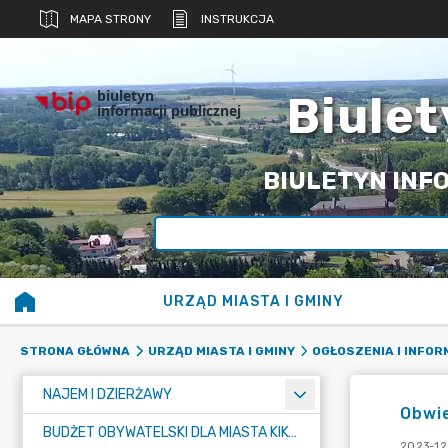
MAPA STRONY
INSTRUKCJA
biuletyn
Biulet
informacji publicznej
BIULETYN INFO
URZĄD MIASTA I GMINY
STRONA GŁÓWNA
URZĄD MIASTA I GMINY
OGŁOSZENIA I INFO
NAJEM I DZIERŻAWY
Obwie
BUDŻET OBYWATELSKI DLA MIASTA KIKÓŁ
2023-12