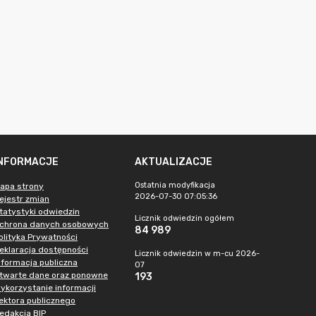
INFORMACJE
AKTUALIZACJE
Ostatnia modyfikacja
apa strony
2026-07-30 07:05:36
ejestr zmian
tatystyki odwiedzin
Licznik odwiedzin ogółem
chrona danych osobowych
84 989
olityka Prywatności
eklaracja dostępności
Licznik odwiedzin w m-cu 2026-
nformacja publiczna
07
twarte dane oraz ponowne
193
ykorzystanie informacji
ektora publicznego
edakcja BIP