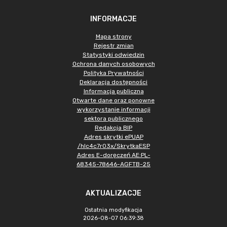
INFORMACJE
Mapa strony
Rejestr zmian
Statystyki odwiedzin
Ochrona danych osobowych
Polityka Prywatności
Deklaracja dostępności
Informacja publiczna
Otwarte dane oraz ponowne
wykorzystanie informacji
sektora publicznego
Redakcja BIP
Adres skrytki ePUAP
/hlc4c7r03x/SkrytkaESP
Adres E-doręczeń AE:PL-
68345-78646-AGFTB-25
AKTUALIZACJE
Ostatnia modyfikacja
2026-08-07 06:39:38