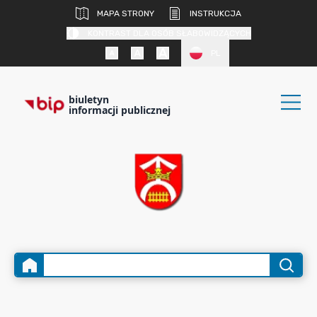
MAPA STRONY
INSTRUKCJA
KONTRAST DLA OSÓB SŁABOWIDZĄCYCH
PL
biuletyn
informacji publicznej